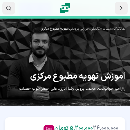
رش به محتوای اصلی
۱۶
۳۳
۳۶
ثانیه
دقیقه
ساعت
نماتک
/
تاسیسات مکانیکی
/
حرارتی برودتی
/
تهویه مطبوع مرکزی
(CAC)
آموزش
تهویه مطبوع مرکزی
امیر جوانبخت
،
محمد پرویز
،
رضا آذری
،
علی اصغر خوب خصلت
۲۶٬۰۰۰٬۰۰۰
۵٬۲۰۰٬۰۰۰ تومان
%
80