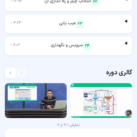
انتخاب چیلر و راه اندازی آن
13:06
22
عیب یابی
4:23
23
سرویس و نگهداری
6:02
24
گالری دوره
نمایش
1
–
2
از
9