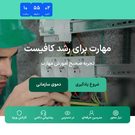
رش به محتوای اصلی
۱۰
۵۵
۰۲
ثانیه
دقیقه
ساعت
مهارت برای رشد کافیست
تجربه صحیح آموزش مهارت
شروع یادگیری
دموی سازمانی
نیاز محور
مدرسین حرفه‌ای
در دسترس
پشتیبانی دائمی
گارانتی ویژه