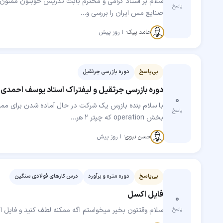
سلام بر استاد گرامی و محترم بابت تدریس خوبتون ممنون ا
پاسخ
صنایع مس ایران را بررسی و…
مهارت‌جو
حامد پیک
·
۱ روز پیش
بی‌پاسخ
دوره بازرسی جرثقیل
دوره بازرسی جرثقیل و لیفتراک استاد یوسف احمدی
۰
با سلام بنده بازرس یک شرکت در حال آماده شدن برای ممیز
پاسخ
بخش operation که چپتر 2 هر…
مهارت‌جو
حسن نبوی
·
۱ روز پیش
بی‌پاسخ
دوره متره و برآورد
درس کارهای فولادی سنگین
فایل اکسل
۰
سلام وقتتون بخیر میخواستم اگه ممکنه لطف کنید و فایل اکس
پاسخ