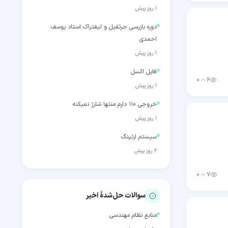
۱ روز پیش
دوره بازرسی جرثقیل و لیفتراک استاد یوسف
احمدی
۱ روز پیش
فایل اکسل
۰
۶
بازدید
رأی مثبت
۱ روز پیش
خروجی 110 دارم منتها شارژ نمیکنه
۱ روز پیش
سیستم ارتینگ
۲ روز پیش
۰
۷
بازدید
رأی مثبت
سوالات حل‌شدهٔ اخیر
منابع نظام مهندسی