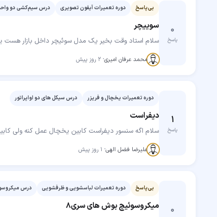
بی‌پاسخ
دوره تعمیرات آیفون تصویری
درس سیم‌کشی دو واحدی
سوییچر
۰
سلام استاد وقت بخیر یک مدل سوئیچر داخل بازار هست یک طرف یک سوکت دو پبن و ۴ پین و ط
پاسخ
مهارت‌جو
محمد عرفان امیری
·
۲ روز پیش
دوره تعمیرات یخچال و فریزر
درس سیکل های دو اواپراتور
دیفراست
۱
سلام اگه سنسور دیفراست کابین یخچال عمل کنه ولی کابین 
پاسخ
مهارت‌جو
علیرضا فضل الهی
·
۱ روز پیش
بی‌پاسخ
دوره تعمیرات لباسشویی و ظرفشویی
درس میکروسوئ
میکروسوئیچ بوش های سری‌8
۰