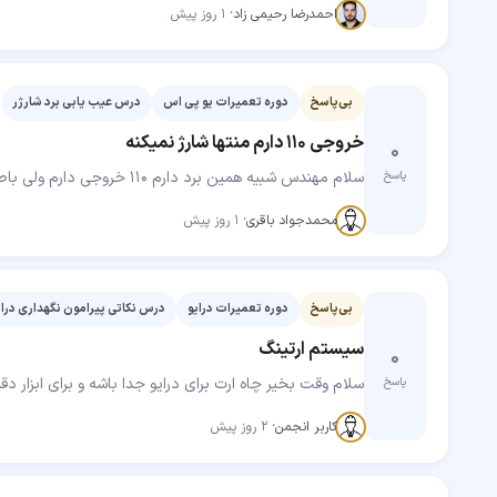
مهارت‌جو
احمدرضا رحیمی زاد
·
۱ روز پیش
بی‌پاسخ
دوره تعمیرات یو پی اس
درس عیب یابی برد شارژر
خروجی 110 دارم منتها شارژ نمیکنه
۰
سلام مهندس شبیه همین برد دارم 110 خروجی دارم ولی باطری هامو شارژ نمیکنه بی زحمت راهنمایی بفرمایید
پاسخ
مهارت‌جو
محمدجواد باقری
·
۱ روز پیش
بی‌پاسخ
دوره تعمیرات درایو
درس نکاتی پیرامون نگهداری درای
سیستم ارتینگ
۰
سلام وقت بخیر چاه ارت برای درایو جدا باشه و برای ابزار دق
پاسخ
مهارت‌جو
کاربر انجمن
·
۲ روز پیش