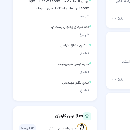
رکت ملی
بررسی الزامات نصب Heavy Steam و Light
Steam بر اساس استانداردهای مربوطه
۴
پاسخ
۰
۵
بازدید
رأی مثبت
عدم سرمای یخچال بست ی
۳
پاسخ
یادگیری منطق طراحی
۲
پاسخ
ستاد
جزوه درسی هیدرولیک
۲
پاسخ
۰
۵
بازدید
رأی مثبت
منابع نظام مهندسی
۲
پاسخ
فعال‌ترین کاربران
مهارت‌جو
۱
امین واحدیان اردکانی
۲۱۲
پاسخ