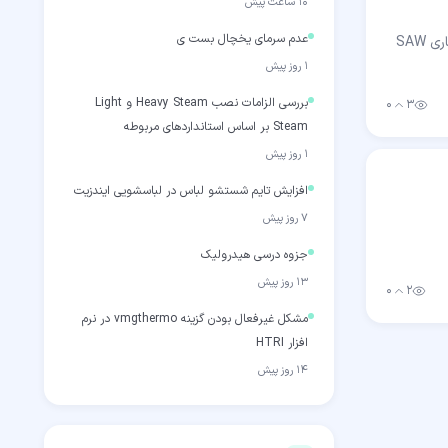
۱۰ ساعت پیش
عدم سرمای یخچال بست ی
سلام و وقت بخیر برای مطالعه اعداد EJ در ASME B31.3 تمامی موارد تدریس شده را پیدا کردم با توجه به کدهای مختلف، اما مدل جوشکاری SAW
۱ روز پیش
بررسی الزامات نصب Heavy Steam و Light
۰
۳
بازدید
رأی مثبت
Steam بر اساس استانداردهای مربوطه
۱ روز پیش
افزایش تایم شستشو لباس در لباسشویی ایندزیت
۷ روز پیش
جزوه درسی هیدرولیک
۱۳ روز پیش
۰
۲
بازدید
رأی مثبت
مشکل غیرفعال بودن گزینه vmgthermo در نرم
افزار HTRI
۱۴ روز پیش