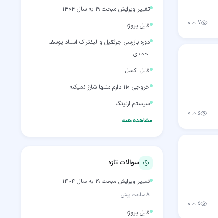
تغییر ویرایش مبحث 19 به سال 1404
۰
۷
فایل پروژه
بازدید
رأی مثبت
دوره بازرسی جرثقیل و لیفتراک استاد یوسف
احمدی
فایل اکسل
خروجی 110 دارم منتها شارژ نمیکنه
سیستم ارتینگ
۰
۵
بازدید
رأی مثبت
مشاهده همه
سوالات تازه
تغییر ویرایش مبحث 19 به سال 1404
۸ ساعت پیش
۰
۵
بازدید
رأی مثبت
فایل پروژه