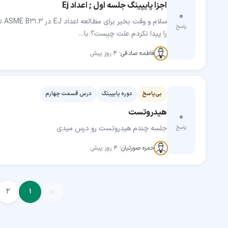
اجزا پایپینگ جلسه اول ; اعداد Ej
۰
پاسخ
را پیدا نکردم علت چیست؟ با…
مهارت‌جو
فاطمه صادقی
·
۴ روز پیش
بی‌پاسخ
دوره پایپینگ
درس قسمت چهارم
هیدروتست
۰
جلسه چندم هیدروتست رو درس میدی
پاسخ
مهارت‌جو
حمزه صورتیان
·
۴ روز پیش
۲
۱