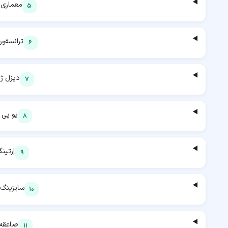
معماری 
5
ترانسفور
6
دیزل ژنر
7
یو پی 
8
اِرتین
9
سایزینگ 
10
صاعقه 
11