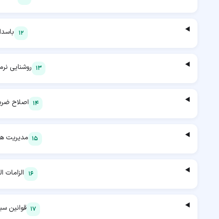
باسدا
12
روشنایی نرم
13
اصلاح ضری
14
مدیریت ها
15
الزامات ا
16
قوانین س
17