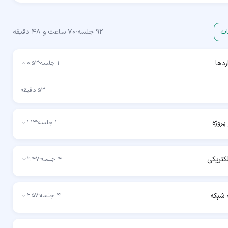
ات
92
جلسه
·
70 ساعت و 48 دقیقه
ردها
1
جلسه
·
0:53
53 دقیقه
پروژه
1
جلسه
·
1:13
لکتریکی
4
جلسه
·
2:47
 شبکه
4
جلسه
·
2:57