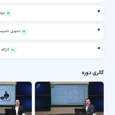
پروژ
18
تحویل تاسیسا
19
کارگاه 
20
گالری دوره