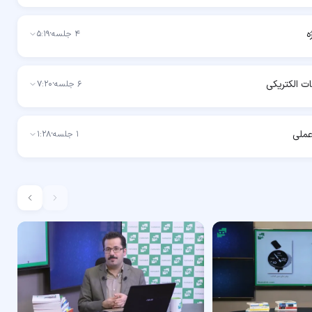
ه
4
جلسه
·
5:19
ت الکتریکی
6
جلسه
·
7:20
عملی
1
جلسه
·
1:28