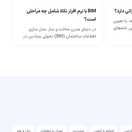
اتی دارد؟
BIM با نرم افزار تکلا شامل چه مراحلی
است؟
، با تعیین
ن‌ نامه‌های
در دنیای مدرن ساخت ‌و ساز، مدل ‌سازی
عواملی
اطلاعات ساختمان (BIM) تحولی بنیادین در
طراحی، اجرا و مدیریت پروژه‌های عمرانی ایجاد
کرده است. نرم‌ افزار Tekla Structures…
ازرسی
صنایع و ایمنی
مدیریت
عمران و معماری
زبان و هنر