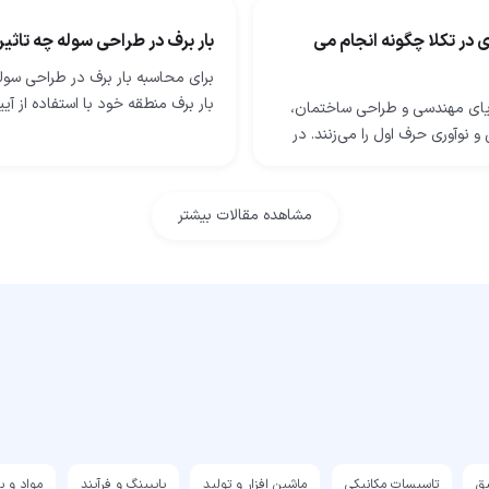
 در تکلا چگونه انجام می
بار برف در طراحی سوله چه تاثیر
برای محاسبه بار برف در طراحی سوله
بار برف منطقه خود با استفاده از آیی
یای مهندسی و طراحی ساختمان،
ساختمانی محلی شروع کرده، سپس 
و نوآوری حرف اول را می‌زنند. در
مانند میزان قرارگیری در معرض…
تال که هر جنبه‌ای از زندگی ما با
م‌ تنیده شده است، صنعت…
مشاهده مقالات بیشتر
یق
تاسیسات مکانیکی
ماشین افزار و تولید
پایپینگ و فرآیند
مواد و ب