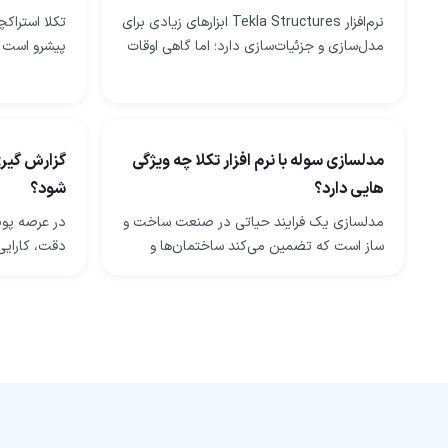
نرم‌افزار Tekla Structures ابزارهای زیادی برای
تکلا استراکچ
مدل‌سازی و جزئیات‌سازی دارد؛ اما گاهی اوقات
پیشرو است 
برای انجام سریع‌تر کار یا آن‌طور که دوست
طراحی و جزئ
دارید، به ابزارهای بیشتری…
استفاده می‌
مدلسازی سوله با نرم افزار تکلا چه ویژگی
گزارش گیری
هایی دارد؟
شود؟
مدلسازی یک فرایند حیاتی در صنعت ساخت و
در عرصه پو
ساز است که تضمین می‌کند ساختمان‌ها و
دقت، کارایی 
سازه‌ها با دقت و یکپارچگی طراحی شوند. این
این عصر دیجی
شامل ایجاد نقشه‌ها و مدل‌های دقیقی است
فناوری دره
که…