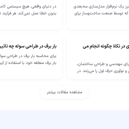
رز یک نرم‌افزار مدل‌سازی سه‌بعدی
در دنیای واقعی، هیچ سیستمی کاملا
که توسط صنعت ساخت‌وساز برای
بدون خطا عمل نمی‌کند. هر فرآیند ص
یات سازه‌های فولادی و بتنی
خطوط تولید خودکار گرفته تا توربین
شود. فرایندهای ساخت فولاد…
نیروگاهی، همواره با اختلال‌ها، نویزه
 در تکلا چگونه انجام می
بار برف در طراحی سوله چه تاثیر
برای محاسبه بار برف در طراحی سوله
بار برف منطقه خود با استفاده از آیی
یای مهندسی و طراحی ساختمان،
ساختمانی محلی شروع کرده، سپس 
و نوآوری حرف اول را می‌زنند. در
مانند میزان قرارگیری در معرض…
تال که هر جنبه‌ای از زندگی ما با
م‌ تنیده شده است، صنعت…
مشاهده مقالات بیشتر