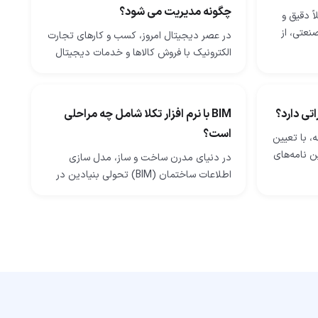
چگونه مدیریت می شود؟
ً دقیق و
نعتی، از
در عصر دیجیتال امروز، کسب‌ و کارهای تجارت
‌های
الکترونیک با فروش کالاها و خدمات دیجیتال
ا…
در سراسر جهان رونق می‌گیرند. از نرم ‌افزار و
اپلیکیشن گرفته تا کتاب‌های…
اتی دارد؟
BIM با نرم افزار تکلا شامل چه مراحلی
است؟
، با تعیین
ن‌ نامه‌های
در دنیای مدرن ساخت ‌و ساز، مدل ‌سازی
عواملی
اطلاعات ساختمان (BIM) تحولی بنیادین در
طراحی، اجرا و مدیریت پروژه‌های عمرانی ایجاد
کرده است. نرم‌ افزار Tekla Structures…