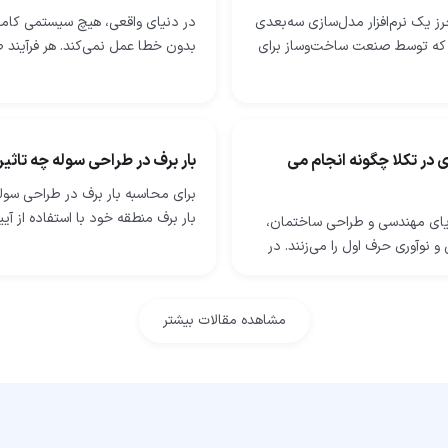
رز یک نرم‌افزار مدل‌سازی سه‌بعدی
در دنیای واقعی، هیچ سیستمی کاملا
که توسط صنعت ساخت‌وساز برای
بدون خطا عمل نمی‌کند. هر فرآیند ص
یات سازه‌های فولادی و بتنی
خطوط تولید خودکار گرفته تا توربین
شود. فرایندهای ساخت فولاد…
نیروگاهی، همواره با اختلال‌ها، نویزه
 در تکلا چگونه انجام می
بار برف در طراحی سوله چه تاثیر
برای محاسبه بار برف در طراحی سوله
بار برف منطقه خود با استفاده از آیی
یای مهندسی و طراحی ساختمان،
ساختمانی محلی شروع کرده، سپس 
و نوآوری حرف اول را می‌زنند. در
مانند میزان قرارگیری در معرض…
تال که هر جنبه‌ای از زندگی ما با
م‌ تنیده شده است، صنعت…
مشاهده مقالات بیشتر