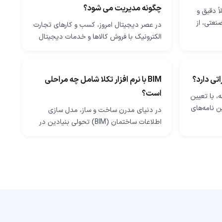
چگونه مدیریت می شود؟
ً دقیق و
نعتی، از
در عصر دیجیتال امروز، کسب‌ و کارهای تجارت
‌های
الکترونیک با فروش کالاها و خدمات دیجیتال
ا…
در سراسر جهان رونق می‌گیرند. از نرم ‌افزار و
اپلیکیشن گرفته تا کتاب‌های…
اتی دارد؟
BIM با نرم افزار تکلا شامل چه مراحلی
است؟
، با تعیین
ن‌ نامه‌های
در دنیای مدرن ساخت ‌و ساز، مدل ‌سازی
عواملی
اطلاعات ساختمان (BIM) تحولی بنیادین در
طراحی، اجرا و مدیریت پروژه‌های عمرانی ایجاد
کرده است. نرم‌ افزار Tekla Structures…