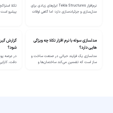
نرم‌افزار Tekla Structures ابزارهای زیادی برای
تکلا استراکچ
مدل‌سازی و جزئیات‌سازی دارد؛ اما گاهی اوقات
پیشرو است 
برای انجام سریع‌تر کار یا آن‌طور که دوست
طراحی و جزئ
دارید، به ابزارهای بیشتری…
استفاده می‌
مدلسازی سوله با نرم افزار تکلا چه ویژگی
گزارش گیری
هایی دارد؟
شود؟
مدلسازی یک فرایند حیاتی در صنعت ساخت و
در عرصه پو
ساز است که تضمین می‌کند ساختمان‌ها و
دقت، کارایی 
سازه‌ها با دقت و یکپارچگی طراحی شوند. این
این عصر دیجی
شامل ایجاد نقشه‌ها و مدل‌های دقیقی است
فناوری دره
که…