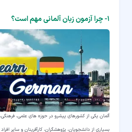
۷‏- مزایا و معایب آزمون تلک
۸‏- آزمون گوته چیست؟
۱‏- چرا آزمون زبان آلمانی مهم است؟
۹‏- سطوح و ساختار آزمون گوته
۱۰‏- نحوه ارزیابی و اعتبار آزمون گوته
۱۱‏- مزایا و معایب آزمون گوته
۱۲‏- شباهت های آزمون تلک و گوته
۱۳‏- تفاوت های آزمون تلک و گوته
۱۴‏- نکات کلیدی برای انتخاب آزمون مناسب
آلمان یکی از کشورهای پیشرو در حوزه های علمی، فرهنگی
بسیاری از دانشجویان، پژوهشگران، کارآفرینان و سایر افر