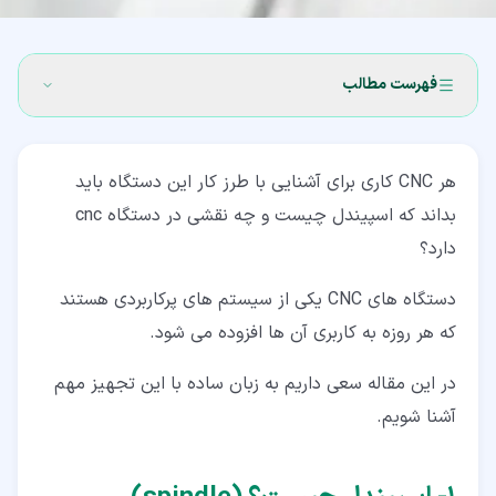
فهرست مطالب
۱‏- اسپیندل چیست؟ (spindle)
هر CNC کاری برای آشنایی با طرز کار این دستگاه باید
۲‏- انواع اسپیندل
بداند که اسپیندل چیست و چه نقشی در دستگاه cnc
۲‏-‏۱‏- اسپیندل تسمه ای (belt-type)
دارد؟
۲‏-‏۲‏- اسپیندل های کوپل مستقیم (direct drive type)
دستگاه های CNC یکی از سیستم های پرکاربردی هستند
۲‏-‏۳‏- اسپیندل های گیربکسی (gearbox type)
که هر روزه به کاربری آن ها افزوده می شود.
۲‏-‏۴‏- اسپیندل یکپارچه (built-in type)
در این مقاله سعی داریم به زبان ساده با این تجهیز مهم
آشنا شویم.
۳‏- اجزای اسپیندل
۴‏- منظور از توان اسپیندل چیست؟