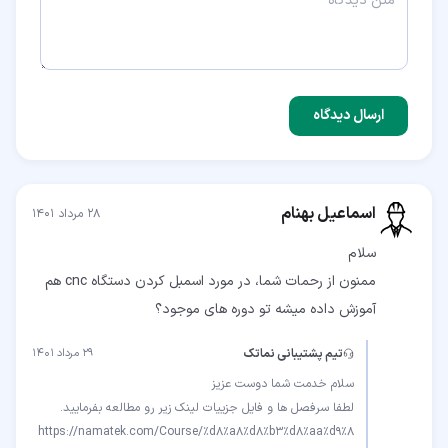
ارسال دیدگاه
اسماعیل بهنام
۲۸ مرداد ۱۴۰۱
ممنون از رحمات شما، در مورد اسمبل کردن دستگاه cnc هم
آموزش داده میشه تو دوره های موجود؟
تیم پشتیبانی نماتک
۲۹ مرداد ۱۴۰۱
https://namatek.com/Course/%d8%a8%d8%b3%d8%aa%d9%8