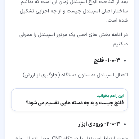
بعد از شناخت انواع اسپیندل زمان آن است که بدانیم
ساختار اصلی اسپیندل چیست و از چه اجزایی تشکیل
شده است.
در ادامه بخش های اصلی یک موتور اسپیندل را معرفی
میکنیم.
۳‏-‏۰‏-‏۱‏-
فلنج
اتصال اسپیندل به ستون دستگاه (جلوگیری از لرزش)
این را هم بخوانید
فلنج چیست و به چه دسته هایی تقسیم می شود؟
۳‏-‏۰‏-‏۲‏-
ورودی ابزار
جهت ارتباط اسپیندل با دستگاه CNC، محل اتصال بخش