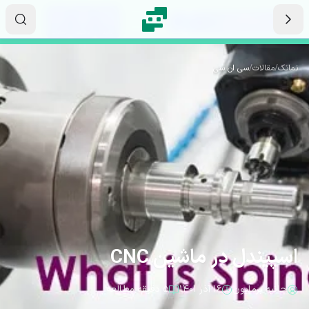
رش به محتوای اصلی
۰۶
۱۸
۲۴
ثانیه
دقیقه
ساعت
نماتک
/
مقالات
/
سی ان سی
اسپیندل در ماشین CNC
حانیه برمایون
۱۶ آذر ۱۴۰۱
۵ دقیقه مطالعه