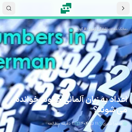
رش به محتوای اصلی
۲۳
۲۵
۵۴
ثانیه
دقیقه
ساعت
نماتک
/
مقالات
/
آمادگی آزمون A1 گوته
اعداد به زبان آلمانی چگونه خوانده
می شوند؟
صفورا شیری
۱۱ تیر ۱۴۰۴
۱۱ دقیقه مطالعه