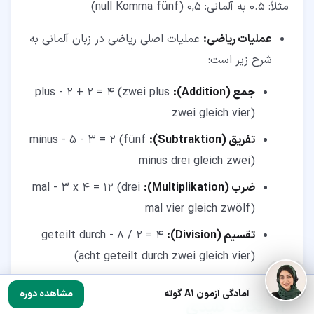
مثلاً: 0.5 به آلمانی: 0,5 (null Komma fünf)
عملیات ریاضی:
عملیات اصلی ریاضی در زبان آلمانی به
شرح زیر است:
جمع (Addition):
plus - 2 + 2 = 4 (zwei plus
zwei gleich vier)
تفریق (Subtraktion):
minus - 5 - 3 = 2 (fünf
minus drei gleich zwei)
ضرب (Multiplikation):
mal - 3 x 4 = 12 (drei
mal vier gleich zwölf)
تقسیم (Division):
geteilt durch - 8 / 2 = 4
(acht geteilt durch zwei gleich vier)
آمادگی آزمون A1 گوته
مشاهده دوره
۱۲‏- نکات کلیدی