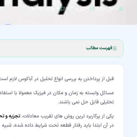
حانیه برمایون
۶ شهریور ۱۴۰۳
۴ دقیقه مطالعه
فهرست مطالب
۱‏- انواع تحلیل در نرم افزار Abaqus
قبل از پرداختن به بررسی انواع تحلیل در آباکوس لازم است
۱‏-‏۱‏- تحلیل استاتیک در نرم افزار آباکوس (Static analysis)
۱‏-‏۲‏- تحلیل شبه استاتیک در نرم افزار آباکوس (Quasi-Static analysis)
مسائل وابسته به زمان و مکان در فیزیک معمولا با استفاد
تحلیلی قابل حل نمی باشند.
۱‏-‏۳‏- تحلیل دینامیک (Dynamic analysis)
یکی از پرکاربرد ترین روش های تقریب معادلات،
تجزیه و تح
در آن ابتدا باید رفتار قطعه تحت شرایط داده شده، شبیه 