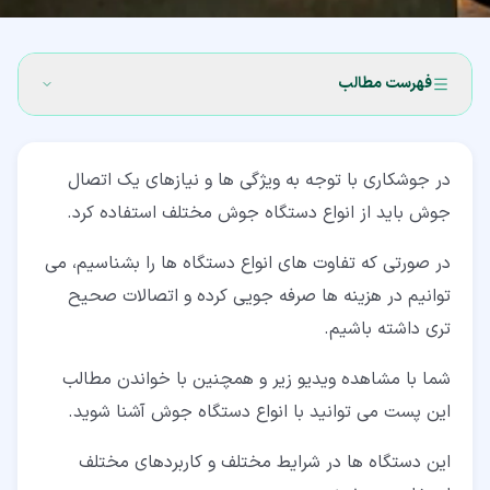
فهرست مطالب
۱‏- دستگاه جوش چیست؟
در جوشکاری با توجه به ویژگی ها و نیازهای یک اتصال
۲‏- انواع دستگاه جوش
جوش باید از انواع دستگاه جوش مختلف استفاده کرد.
۲‏-‏۱‏- دستگاه جوش ترانسفورماتور (Transformer)
در صورتی که تفاوت های انواع دستگاه ها را بشناسیم، می
۲‏-‏۲‏- رکتیفایر (Rectifier)
توانیم در هزینه ها صرفه جویی کرده و اتصالات صحیح
۲‏-‏۳‏- موتور-ژنراتور
تری داشته باشیم.
۳‏- دستگاه جوش اینورتر
شما با مشاهده ویدیو زیر و همچنین با خواندن مطالب
این پست می توانید با انواع دستگاه جوش آشنا شوید.
این دستگاه ها در شرایط مختلف و کاربردهای مختلف