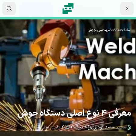
رش به محتوای اصلی
۱۷
۰۳
۲۸
ثانیه
دقیقه
ساعت
نماتک
/
مقالات
/
مهندسی جوش
معرفی 4 نوع اصلی دستگاه جوش
محمد سعید گودرزی
۹ تیر ۱۴۰۱
۴ دقیقه مطالعه