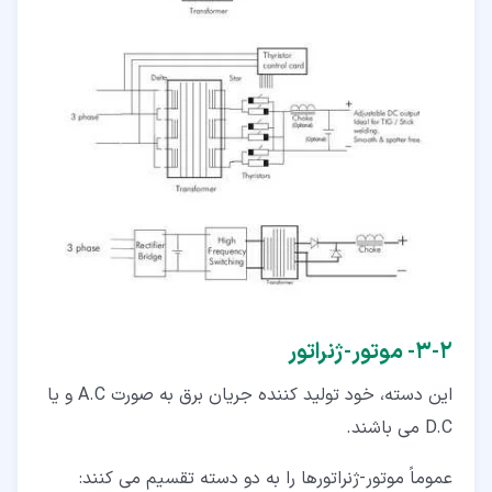
۲‏-‏۳‏- موتور-ژنراتور
این دسته، خود تولید کننده جریان برق به صورت A.C و یا
D.C می باشند.
عموماً موتور-ژنراتورها را به دو دسته تقسیم می کنند: