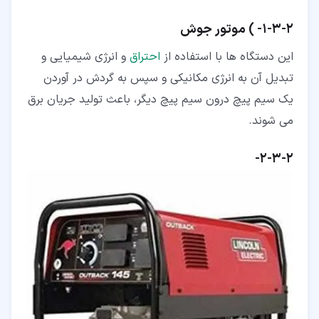
۲‏-‏۳‏-‏۱‏- ) موتور جوش
این دستگاه ها با استفاده از
احتراق
و انرژی شیمیایی و
تبدیل آن به انرژی مکانیکی و سپس به گردش در آوردن
یک سیم پیچ درون سیم پیچ دیگر، باعث تولید جریان برق
می شوند.
۲‏-‏۳‏-‏۲‏-