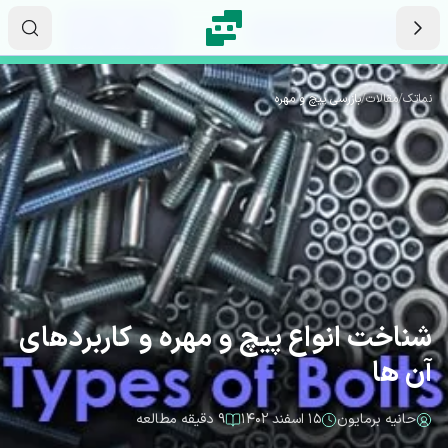
رش به محتوای اصلی
۰۳
۳۵
۳۱
ثانیه
دقیقه
ساعت
نماتک
/
مقالات
/
بازرسی پیچ و مهره
شناخت انواع پیچ و مهره و کاربردهای
آن ها
حانیه برمایون
۱۵ اسفند ۱۴۰۲
۹ دقیقه مطالعه