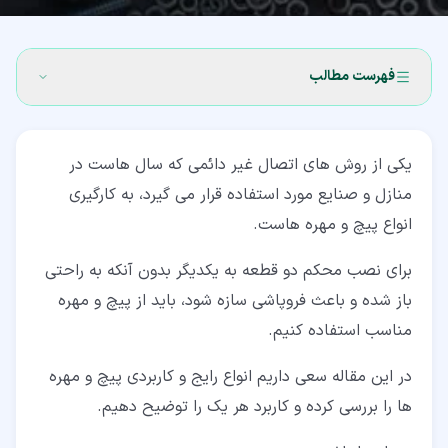
فهرست مطالب
۱‏- پیچ و مهره چیست؟
یکی از روش های اتصال غیر دائمی که سال هاست در
۲‏- انواع پیچ و مهره
منازل و صنایع مورد استفاده قرار می گیرد، به کارگیری
۲‏-‏۱‏- پیچ و مهره شش گوش (Hex)
انواع پیچ و مهره هاست.
۲‏-‏۲‏- پیچ و مهره کالسکه ای (Carriage)
برای نصب محکم دو قطعه به یکدیگر بدون آنکه به راحتی
۲‏-‏۳‏- پیچ لگ (Lag)
باز شده و باعث فروپاشی سازه شود، باید از پیچ و مهره
مناسب استفاده کنیم.
۲‏-‏۴‏- پیچ و مهره شانه ای (Shoulder)
در این مقاله سعی داریم انواع رایج و کاربردی پیچ و مهره
۲‏-‏۵‏- پیچ و مهره تی شکل (T)
ها را بررسی کرده و کاربرد هر یک را توضیح دهیم.
۲‏-‏۶‏- پیچ و مهره یو شکل (U)