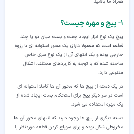
همراه ما باشید.
۲‏-‏۷‏- پیچ و مهره چشمی (Eye)
۲‏-‏۸‏- استاد بولت (Stud)
۱‏- پیچ و مهره چیست؟
۲‏-‏۹‏- انکر بولت (Anchor)
پیچ یک نوع ابزار ایجاد چفت و بست میان دو یا چند
۲‏-‏۱۰‏- پیچ و مهره جی شکل (J)
قطعه است که معمولا دارای یک محور استوانه ای با رزوه
۲‏-‏۱۱‏- پیچ های خودکار (Self-tapping)
خارجی بوده و یک انتهای آن از یک نوع سری خاص
۲‏-‏۱۲‏- پیچ سر مته ای (Self Drilling)
ساخته شده که با توجه به کاربردهای مختلف، اشکال
متنوعی دارد.
۳‏- انتخاب نوع پیچ
در یک دسته از پیچ ها که محور آن ها کاملا استوانه ای
۴‏- مزایا و معایب استفاده از پیچ و مهره
است در سر دیگر پیچ برای استحکام بست ایجاد شده از
۵‏- قیمت انواع پیچ و مهره
یک مهره استفاده می شود.
دسته دیگری از پیچ ها وجود دارند که انتهای محور آن ها
مخروطی شکل بوده و برای سوراخ کردن قطعه موردنظر با