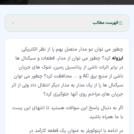
فهرست مطالب
۱‏- اپتوکوپلر چیست؟
چطور می توان دو مدار متصل بهم را از نظر الکتریکی
۲‏- ساختار و اجزای اپتوکوپلر
ایزوله
کرد؟ چطور می توان از مدار، قطعات و سیگنال ها
۳‏- نحوه کار اپتوکوپلر
در برابر اثرات ناشی از پتانسیل زمین، شوک های جریان
ناشی از منبع برق AC و ... محافظت کرد؟ چطور می توان
۴‏- انواع اصلی اپتوکوپلر
سیگنال ها را از یک مدار به مدار دیگر انتقال داد ولی از اثر
۴‏-‏۱‏- اپتوکوپلر فوتوترانزیستوری (Photo-Transistor
جریان های مزاحم روی آنها جلوگیری کرد؟
Optocoupler)
اگر به دنبال پاسخ این سوالات هستید تا انتهای این پست
۴‏-‏۲‏- اپتوکوپلر ترانزیستوری فوتودارلینگتونی (Photo-
Darlington Transistor Optocoupler)
با ما همراه باشید.
۴‏-‏۳‏- اپتوکوپلر فوتوترایاکی (Photo-TRIAC Optocoupler)
در ادامه با اپتوکوپلر به عنوان یک قطعه کارآمد در