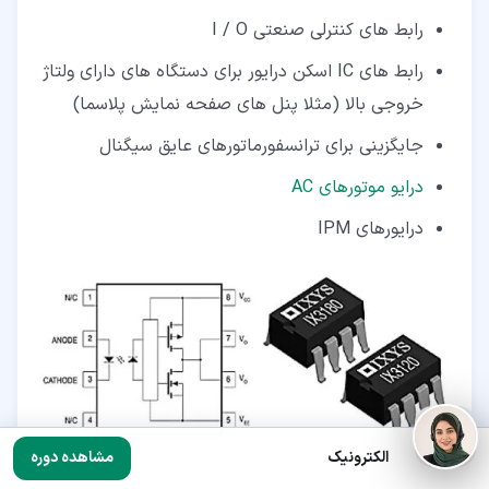
رابط های کنترلی صنعتی I / O
رابط های IC اسکن درایور برای دستگاه های دارای ولتاژ
خروجی بالا (مثلا پنل های صفحه نمایش پلاسما)
جایگزینی برای ترانسفورماتورهای عایق سیگنال
درایو موتورهای AC
درایورهای IPM
الکترونیک
مشاهده دوره