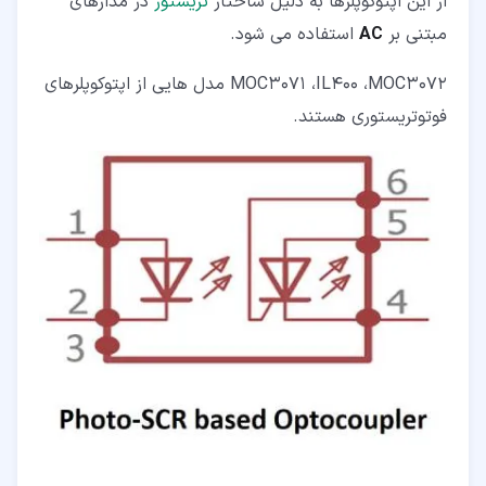
از این اپتوکوپلرها به دلیل ساختار
تریستور
در مدارهای
مبتنی بر
AC
استفاده می شود.
MOC3071 ،IL400 ،MOC3072 مدل هایی از اپتوکوپلرهای
فوتوتریستوری هستند.