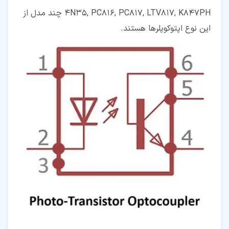
4N35, PC816, PC817, LTV817, K847PH چند مدل از
این نوع اپتوکوپلرها هستند.