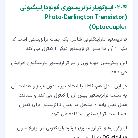
۴‏-‏۲‏- اپتوکوپلر ترانزیستوری فوتودارلینگتونی
(Photo-Darlington Transistor
Optocoupler)
ترانزیستور دارلینگتونی شامل یک جفت ترانزیستور است که
یکی از آن ها بیس ترانزیستور دیگر را کنترل می کند.
این پیکربندی، بهره وری را در ترانزیستور دارلینگتون افزایش
می دهد.
در این مدل هم، LED با ایجاد نور مادون قرمز و هدایت آن
به سمت ترانزیستور بیس آن را کنترل می کند و همانند
مدل قبلی پایه 6 متصل به بیس ترانزیستور برای کنترل
حساسیت ترانزیستور استفاده می شود.
اپتوکوپلرهای ترانزیستوری فوتودارلینگتونی در ایزولاسیون
مدارهای
DC
به کار می روند.