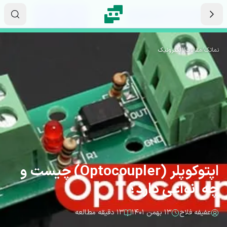
رش به محتوای اصلی
۲۲
۲۳
۲۴
ثانیه
دقیقه
ساعت
نماتک
/
مقالات
/
الکترونیک
اپتوکوپلر (Optocoupler) چیست و
چه انواعی دارد؟
عفیفه فلاح
۱۳ بهمن ۱۴۰۱
۱۳ دقیقه مطالعه