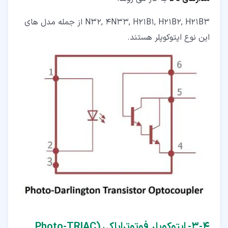
N32, 4N33, H21B1, H21B2, H21B3 از جمله مدل های
این نوع اپتوکوپلر هستند.
۴‏-‏۳‏- اپتوکوپلر فوتوترایاکی (Photo-TRIAC