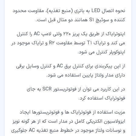
نحوه اتصال LED به باتری (منبع تغذیه)، مقاومت محدود
کننده و سوئیچ S1 همانند دو مثال قبل است.
اپتوترایاک از طریق یک پریز 220 ولتی لامپ AC را کنترل
می کند و ترایاک T1 توسط مقاومت R2 و ترایاک موجود در
اپتوکوپلر کنترل می شود.
از این پیکربندی برای کنترل برق AC و کنترل وسایل برقی
دارای مدار ولتاژ پایین استفاده می شود.
در این کاربرد می توان از فوتوتریستور SCR به جای
فوتوترایاک استفاده کرد.
مزیت استفاده از فوتوترایاک ها و فوتوتریستورها ایجاد
ایزولاسیون الکتریکی کامل در مدار است که از هر گونه نویز
و نوسانات ولتاژ موجود در خطوط منبع تغذیه AC جلوگیری