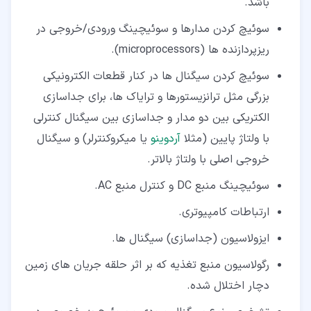
باشد.
سوئیچ کردن مدارها و سوئیچینگ ورودی/خروجی در
ریزپردازنده ها (microprocessors).
سوئیچ کردن سیگنال ها در کنار قطعات الکترونیکی
بزرگی مثل ترانزیستورها و ترایاک ها، برای جداسازی
الکتریکی بین دو مدار و جداسازی بین سیگنال کنترلی
با ولتاژ پایین (مثلا
آردوینو
یا میکروکنترلر) و سیگنال
خروجی اصلی با ولتاژ بالاتر.
سوئیچینگ منبع DC و کنترل منبع AC.
ارتباطات کامپیوتری.
ایزولاسیون (جداسازی) سیگنال ها.
رگولاسیون منبع تغذیه که بر اثر حلقه جریان های زمین
دچار اختلال شده.