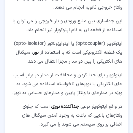
optocoupler)
ولتاژ خروجی ثانویه انجام می دهند.
۷‏-‏۱‏- مشخصات و ویژگی ها
این جداسازی بین منبع ورودی و بار خروجی را می توان با
۷‏-‏۲‏- کاربردها
استفاده از قطعه ای به نام اپتوکوپلر نیز انجام داد.
۸‏- تست سالم بودن اپتوکوپلر
اپتوکوپلر (optocoupler) یا اپتوایزولاتور (opto-isolator)
۸‏-‏۱‏- روش اول
یک قطعه الکترونیکی است که با استفاده از
نور
، سیگنال
های الکتریکی را بین دو مدار مجزا انتقال می دهد.
۸‏-‏۲‏- روش دوم
۸‏-‏۳‏- روش سوم
اپتوکوپلر برای جدا کردن و محافظت از مدار در برابر آسیب
های الکتریکی یا نویزهای ناخواسته استفاده می شود، به
۸‏-‏۴‏- روش چهارم
ویژه در مدارهای با ولتاژ پایین و مدارهای حساس به نویز.
در واقع اپتوکوپلر نوعی
جداکننده نوری
است که جلوی
ولتاژهای بالایی که باعث به وجود آمدن سیگنال های
اضافی بر روی سیستم می شوند را می گیرد.