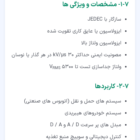
۷‏-‏۱‏- مشخصات و ویژگی ها
سازگار با JEDEC
ایزولاسیون یا عایق کاری تقویت شده
ایزولاسیون ولتاژ بالا
مصونیت ایمنی حداکثر 30 kV/µs در هر گذار یا نوسان
ولتاژ جداسازی تست تا 5300 V
RMS
۷‏-‏۲‏- کاربردها
سیستم های حمل و نقل (اتوبوس های صنعتی)
سیستم خودروهای هیبریدی
مبدل های پر سرعت A / D و D / A
کنترل دیجیتالی و سوییچ منبع تغذیه