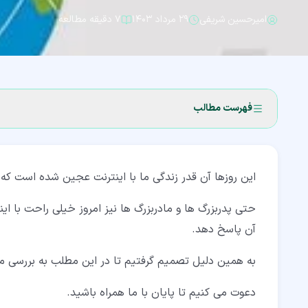
امیرحسین شریفی
۲۹ مرداد ۱۴۰۳
۷ دقیقه مطالعه
فهرست مطالب
۱‏- اینترنت چیست؟
این روزها آن قدر زندگی ما با اینترنت عجین شده است که
۲‏- اینترنت چگونه کار می کند؟
۲‏-‏۱‏- پروتکل های شبکه اینترنت
حتی پدربزرگ ها و مادربزرگ ها نیز امروز خیلی راحت با این
آن پاسخ دهد.
۲‏-‏۲‏- سخت افزار های اینترنت
به همین دلیل تصمیم گرفتیم تا در این مطلب به بررسی مبا
۳‏- کاربرد اینترنت چیست؟
۴‏- تفاوت شبکه جهانی وب با اینترنت چیست؟
دعوت می کنیم تا پایان با ما همراه باشید.