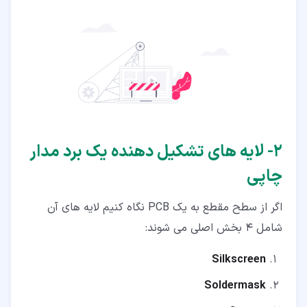
۵‏-‏۱‏- خواص دیگر Soldermask
۶‏- لایه Silkscreen از برد مدار چاپی
۲‏- لایه های تشکیل دهنده یک برد مدار
چاپی
اگر از سطح مقطع به یک PCB نگاه کنیم لایه های آن
شامل 4 بخش اصلی می شوند:
Silkscreen
Soldermask