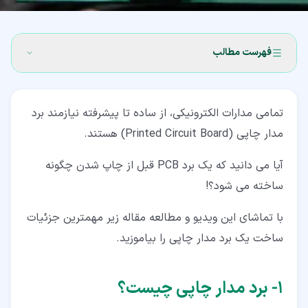
فهرست مطالب
۱‏- برد مدار چاپی چیست؟
تمامی مدارات الکترونیکی، از ساده تا پیشرفته نیازمند برد
۲‏- لایه های تشکیل دهنده یک برد مدار چاپی
مدار چاپی (Printed Circuit Board) هستند.
۲‏-‏۱‏- PCB های چند لایه
آیا می دانید که یک برد PCB قبل از چاپ شدن چگونه
۲‏-‏۲‏- قیمت برد مدار چاپی
ساخته می شود؟!
۲‏-‏۳‏- تست برد قبل از طراحی
با تماشای این ویدیو و مطالعه مقاله زیر مهمترین جزئیات
۳‏- لایه Copper از PCB
ساخت یک برد مدار چاپی را بیاموزید.
۴‏- لایه Substrate از برد مدار چاپی
۱‏- برد مدار چاپی چیست؟
۵‏- لایه Soldermask از برد مدار چاپی