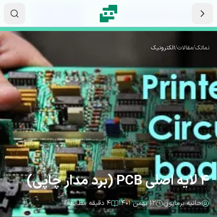
رش به محتوای اصلی
۰۴
۴۰
۵۹
ثانیه
دقیقه
ساعت
نماتک
/
مقالات
/
الکترونیک
4 لایه اصلی PCB (برد مدار چاپی)
حانیه برمایون
۱۲ بهمن ۱۴۰۱
۴ دقیقه مطالعه