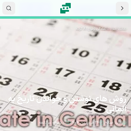
رش به محتوای اصلی
۱۴
۰۳
۵۳
ثانیه
دقیقه
ساعت
نماتک
/
مقالات
/
آمادگی آزمون A1 گوته
روش های نوشتن و خواندن تاریخ به
آلمانی
فریبا صالح
۲۴ فروردین ۱۴۰۴
۱۱ دقیقه مطالعه