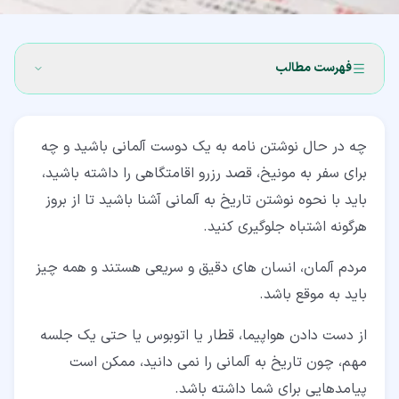
فهرست مطالب
۱‏- روزهای هفته به آلمانی
چه در حال نوشتن نامه به یک دوست آلمانی باشید و چه
۱‏-‏۱‏- روزهای کاری و آخر هفته به آلمانی
برای سفر به مونیخ، قصد رزرو اقامتگاهی را داشته باشید،
۱‏-‏۲‏- استفاده از عبارات اضافی با روزهای هفته
باید با نحوه نوشتن تاریخ به آلمانی آشنا باشید تا از بروز
هرگونه اشتباه جلوگیری کنید.
۲‏- ماه های سال به آلمانی
۳‏- فصل ها به آلمانی
مردم آلمان، انسان های دقیق و سریعی هستند و همه چیز
باید به موقع باشد.
۴‏- سال به آلمانی
از دست دادن هواپیما، قطار یا اتوبوس یا حتی یک جلسه
۴‏-‏۱‏- سال قبل و بعد از مسیح
مهم، چون تاریخ به آلمانی را نمی دانید، ممکن است
۵‏- بخش هایی از روز به آلمانی
پیامدهایی برای شما داشته باشد.