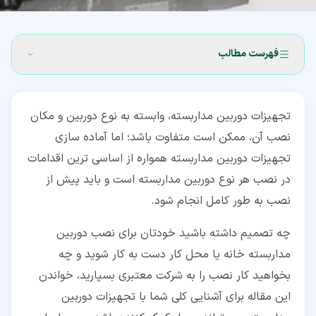
فهرست مطالب
۱‏- تجهیزات دوربین مداربسته (Closed-Circuit Television
Equipment)
تجهیزات دوربین مداربسته، وابسته به نوع دوربین و مکان
نصب آن، ممکن است متفاوت باشد؛ اما آماده سازی
۲‏- کابل کواکسیال از تجهیزات دوربین مداربسته (Coaxial
تجهیزات دوربین مداربسته همواره از اساسی ترین اقدامات
Cable)
در نصب هر نوع دوربین مداربسته است و باید پیش از
۳‏- مانیتور دوربین مداربسته (Monitor)
نصب به طور کامل انجام شود.
۴‏- دستگاه های ضبط کننده ویدیو از مهم ترین تجهیزات دوربین
چه تصمیم داشته باشید خودتان برای نصب دوربین
مداربسته (Video Recorders)
مداربسته خانه یا محل کار دست به کار شوید و چه
۵‏- فضای ذخیره سازی فیلم های دوربین مداربسته (Storage
بخواهید کار نصب را به شرکت معتبری بسپارید، خواندن
Space)
این مقاله برای آشنایی کلی شما با تجهیزات دوربین
۶‏- سخن پایانی