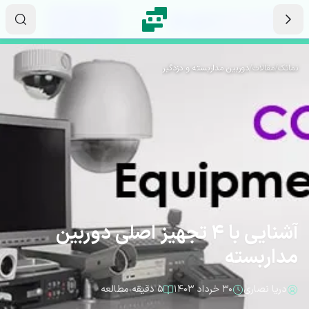
رش به محتوای اصلی
۱۷
۱۲
۱۱
ثانیه
دقیقه
ساعت
نماتک
/
مقالات
/
دوربین مداربسته و دزدگیر
آشنایی با 4 تجهیز اصلی دوربین
مداربسته
دریا نصاری
۳۰ خرداد ۱۴۰۳
۵ دقیقه مطالعه