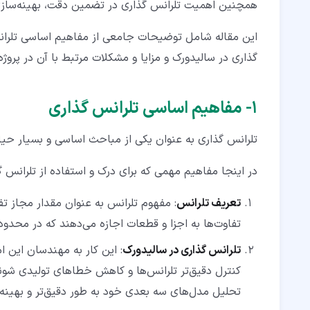
همچنین اهمیت تلرانس گذاری در تضمین دقت، بهینه‌سازی
۵‏-‏۲‏- افزایش سرعت و کارایی
۵‏-‏۳‏- کاهش خطاها و هزینه‌ها
این مقاله شامل توضیحات جامعی از مفاهیم اساسی تلران
گذاری در سالیدورک و مزایا و مشکلات مرتبط با آن در پرو
۵‏-‏۴‏- کاربردهای رایج
۶‏- مراحل تلرانس گذاری در سالیدورک
۱‏- مفاهیم اساسی تلرانس گذاری
۶‏-‏۱‏- باز کردن مدل محصول
تلرانس گذاری به عنوان یکی از مباحث اساسی و بسیار حی
۶‏-‏۲‏- انتخاب قطعه یا اجزا
در اینجا مفاهیم مهمی که برای درک و استفاده از تلرانس گ
۶‏-‏۳‏- ایجاد تلرانس‌ها
۶‏-‏۴‏- تعیین مفاهیم تلرانس گذاری
تعریف تلرانس
: مفهوم تلرانس به عنوان مقدار مجاز ت
تفاوت‌ها به اجزا و قطعات اجازه می‌دهند که در محدوده
۶‏-‏۵‏- بررسی تداخل‌ها و ارزیابی تلرانس‌ها
تلرانس گذاری در سالیدورک
: این کار به مهندسان این 
۶‏-‏۶‏- ثبت و مستندسازی
کنترل دقیق‌تر تلرانس‌ها و کاهش خطاهای تولیدی شون
۷‏- جمع‌بندی
تحلیل مدل‌های سه بعدی خود به طور دقیق‌تر و بهینه‌ت