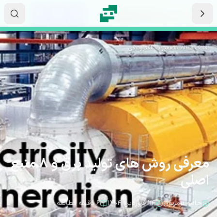
رش به محتوای اصلی
۰۲
۳۵
۵۴
ثانیه
دقیقه
ساعت
نماتک
/
مقالات
/
تعمیرات الکترونیکی
معرفی روش های تولید برق و 8 منبع
اصلی
حانیه برمایون
۲۴ فروردین ۱۴۰۴
۶ دقیقه مطالعه