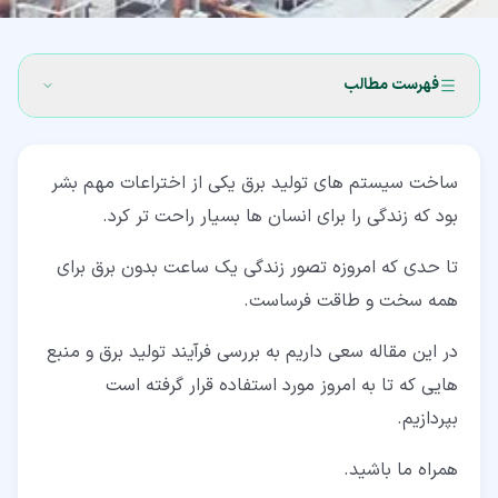
فهرست مطالب
۱‏- فرآیند تولید برق چیست؟
ساخت سیستم های تولید برق یکی از اختراعات مهم بشر
۲‏- منبع های تولید برق
بود که زندگی را برای انسان ها بسیار راحت تر کرد.
۲‏-‏۱‏- انرژی هیدرو الکتریکی یا برق آبی
تا حدی که امروزه تصور زندگی یک ساعت بدون برق برای
۲‏-‏۲‏- استفاده از زغال سنگ برای تولید برق
همه سخت و طاقت فرساست.
۲‏-‏۳‏- انرژی زمین گرمایی
در این مقاله سعی داریم به بررسی فرآیند تولید برق و منبع
۲‏-‏۴‏- بیومَس
هایی که تا به امروز مورد استفاده قرار گرفته است
بپردازیم.
۲‏-‏۵‏- آسیاب بادی
۲‏-‏۶‏- جزر و مد
همراه ما باشید.