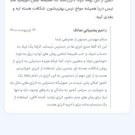
خیلی از این روشا ایراد دارن.مثلا باد همیشه نیس.خورشید شبا
نیس.دریا همیشه مواج نیس.بهترینشون .شکافت هسته ایه و
بعدی آبیه.
تیم پشتیبانی نماتک
۲۶ اردیبهشت ۱۴۰۰
این که گاها منبع انرژی ها در دسترس نیستند الزاما یک ایراد به
حساب نمیاد و خب طبیعتا تمامی روش های تولید برق به نوبه
خودشون مزابا و معایبی دارند کما اینکه هزینه دستیابی به انرژی از
روش شکافت هسته ای چندین برابر استفاده از انرژی خورشیدی
هست و از اون مهم تر دسترسی به این انرژی در تمام نقاط یک
کشور امکان پذیر نیست در صورتیکه دستیابی به انرژی هایی مثل باد
و خورشید در سراسر کشور به سادگی و به وفور وجود داره و تنها
نیاز برای زمان های عدم حضور انرژی تولید کننده کافی، استفاده از
یک سیستم ساده برای ذخیره انرژی هست.