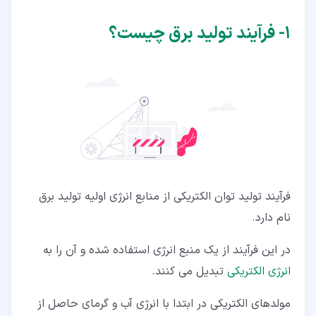
۲‏-‏۷‏- صفحات خورشیدی روش تولید برق نوین
۱‏- فرآیند تولید برق چیست؟
۲‏-‏۸‏- شکافت هسته ای
۳‏- روش های نوین تولید برق
۴‏- سخن پایانی
فرآیند تولید توان الکتریکی از منابع انرژی اولیه تولید برق
نام دارد.
در این فرآیند از یک منبع انرژی استفاده شده و آن را به
انرژی الکتریکی
تبدیل می کنند.
مولدهای الکتریکی در ابتدا با انرژی آب و گرمای حاصل از