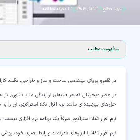
فریبا صالح
۲۲ آذر ۱۴۰۴
۱۲ دقیقه مطالعه
فهرست مطالب
۱‏- تکلا استراکچر چیست؟
در قلمرو پویای مهندسی ساخت و ساز و طراحی، دقت، کارا
۱‏-‏۱‏- در چه پروژه‌های از تکلا استراکچر استفاده شده است؟
۲‏- ویژگی‌های تکلا استراکچر چیست؟
در عصر دیجیتال که هر جنبه‌ای از زندگی ما با فناوری در
حل‌های پیچیده‌ای مانند نرم افزار تکلا استراکچر، آن را 
۲‏-‏۱‏- پنل ناوبری
نرم افزار تکلا استراکچر صرفاً یک برنامه نرم افزاری نی
۲‏-‏۲‏- ابزارهای مدل سازی
۲‏-‏۳‏- ویرایشگر طراحی
نرم افزار تکلا با ابزارهای قدرتمند و رابط بصری خود، روشی 