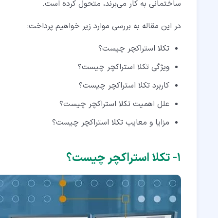
ساختمانی به کار می‌برند، متحول کرده است.
۲‏-‏۴‏- نماها یا View مدل
۲‏-‏۵‏- گزینه‌های سفارشی سازی
در این مقاله به بررسی موارد زیر خواهیم پرداخت:
۲‏-‏۶‏- ادغام با سایر نرم افزارها
تکلا استراکچر چیست؟
۲‏-‏۷‏- اتوماسیون مدل سازی
ویژگی تکلا استراکچر چیست؟
۲‏-‏۸‏- تجسم و رندرینگ
کاربرد تکلا استراکچر چیست؟
۳‏- کاربرد تکلا استراکچر چیست؟
علل اهمیت تکلا استراکچر چیست؟
مزایا و معایب تکلا استراکچر چیست؟
۳‏-‏۱‏- مدل سازی دقیق
۳‏-‏۲‏- یکپارچه سازی تحلیل ساختاری
۱‏- تکلا استراکچر چیست؟
۳‏-‏۳‏- بهینه سازی طراحی
۳‏-‏۴‏- تشخیص برخورد و هماهنگی
۳‏-‏۵‏- جزئیات و ساخت