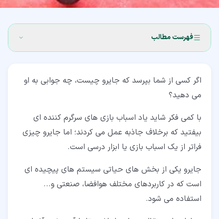
فهرست مطالب
۱‏- جایرو چیست؟
اگر کسی از شما بپرسد که جایرو چیست، چه جوابی به او
۲‏- عناصر تشکیل دهنده جایرو چیست؟
می دهید؟
۲‏-‏۱‏- محور
با کمی فکر شاید یاد اسباب بازی های سرگرم کننده ای
۲‏-‏۲‏- چرخ
بیفتید که برخلاف جاذبه عمل می کردند؛ اما جایرو چیزی
۲‏-‏۳‏- گیمبال
فراتر از یک اسباب بازی یا ابزار درسی است.
۲‏-‏۴‏- نیروی چرخش
جایرو یکی از بخش های حیاتی سیستم های پیچیده ای
است که در کاربردهای مختلف هوافضا، صنعتی و...
۳‏- سنسور جایرو چگونه کار می کند؟
استفاده می شود.
۴‏- مفهوم صلبیت در فضا و تقدم در جایرو چیست؟