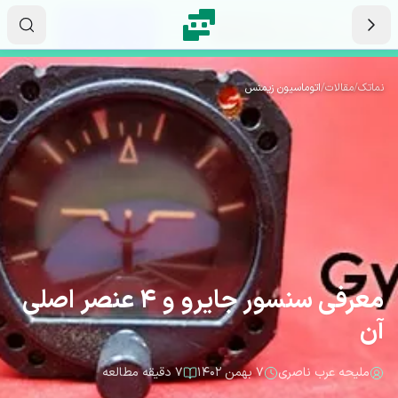
رش به محتوای اصلی
۲۲
۳۷
۵۶
ثانیه
دقیقه
ساعت
نماتک
/
مقالات
/
اتوماسیون زیمنس
معرفی سنسور جایرو و 4 عنصر اصلی
آن
ملیحه عرب ناصری
۷ بهمن ۱۴۰۲
۷ دقیقه مطالعه