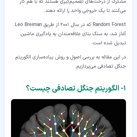
مشترک از درخت‌های تصمیم‌گیری هستند که با هم کار
۳‏-‏۲‏- مقاومت در برابر تطبیق بیش از حد
می‌کنند تا یک خروجی واحد را ارائه دهند.
۳‏-‏۳‏- مدیریت مجموعه داده‌های بزرگ
Random Forest که در سال 2001 از طریق Leo Breiman
۳‏-‏۴‏- ارزیابی اهمیت متغیر
آغاز شد، به سنگ بنای علاقه‌مندان به یادگیری ماشین
۳‏-‏۵‏- مقیاس‌بندی و عادی‌سازی
تبدیل شده است.
۳‏-‏۶‏- اعتبارسنجی داخلی
در این مقاله به بررسی اصول و روش پیاده‌سازی الگوریتم
۳‏-‏۷‏- مدیریت ارزش‌های گمشده
جنگل تصادفی می‌پردازیم.
۳‏-‏۸‏- موازی‌سازی برای سرعت
۱‏- الگوریتم جنگل تصادفی چیست؟
۳‏-‏۹‏- پرداختن به داده‌های نامتعادل
۳‏-‏۱۰‏- رمزگذاری متغیرهای طبقه‌بندی
۴‏- مزایای جنگل تصادفی
۴‏-‏۱‏- کاهش میزان بیش برازش (overfitting)