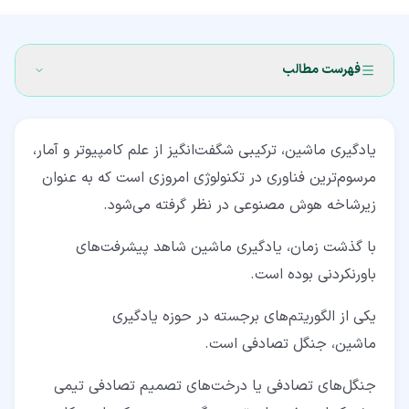
فهرست مطالب
۱‏- الگوریتم جنگل تصادفی چیست؟
یادگیری ماشین، ترکیبی شگفت‌انگیز از علم کامپیوتر و آمار،
۲‏- روند انجام الگوریتم جنگل تصادفی
مرسوم‌ترین فناوری در تکنولوژی امروزی است که به‌ عنوان
۲‏-‏۱‏- تعریف و به وجود آوردن درختان تصمیم‌گیری
زیرشاخه هوش مصنوعی در نظر گرفته می‌شود.
۲‏-‏۲‏- انتخاب ویژگی تصادفی
با گذشت زمان، یادگیری ماشین شاهد پیشرفت‌های
۲‏-‏۳‏- Bagging یا Bootstrap Aggregating
باورنکردنی بوده است.
۲‏-‏۴‏- تصمیم گیری و رای گیری
یکی از الگوریتم‌های برجسته در حوزه یادگیری
ماشین، جنگل تصادفی است.
۳‏- ویژگی‌های کلیدی جنگل تصادفی
۳‏-‏۱‏- دقت پیش‌بینی بالا
جنگل‌های تصادفی یا درخت‌های تصمیم تصادفی تیمی