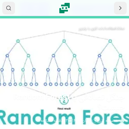
رش به محتوای اصلی
۱۵
۲۴
۱۰
ثانیه
دقیقه
ساعت
نماتک
/
مقالات
/
داده کاوی با پایتون
جنگل تصادفی یا Random Forest
چیست؟
معصومه آذری
۴ آبان ۱۴۰۴
۱۲ دقیقه مطالعه