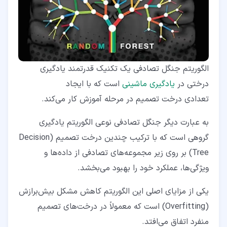
۴‏-‏۲‏- انعطاف‌پذیری
۴‏-‏۳‏- تعیین آسان اهمیت ویژگی
۵‏- چالش‌های جنگل تصادفی
۶‏- کاربردهای الگوریتم جنگل تصادفی
الگوریتم جنگل تصادفی یک تکنیک قدرتمند یادگیری
۷‏- جنگل تصادفی در مقابل سایر الگوریتم‌های یادگیری ماشین
درختی در
یادگیری ماشینی
است که با ایجاد
تعدادی درخت تصمیم در مرحله آموزش کار می‌کند.
۷‏-‏۱‏- جنگل تصادفی
به عبارت دیگر جنگل تصادفی نوعی الگوریتم یادگیری
۷‏-‏۲‏- سایر الگوریتم‌های یادگیری ماشین
گروهی است که با ترکیب چندین درخت تصمیم (Decision
۸‏- غلبه بر چالش‌ها در مدل‌سازی تصادفی جنگل
Tree) بر روی زیر مجموعه‌های تصادفی از داده‌ها و
۸‏-‏۱‏- حل مشکل برازش بیش از حد
ویژگی‌ها، عملکرد خود را بهبود می‌بخشد.
۸‏-‏۲‏- بهینه‌سازی منابع محاسباتی
یکی از مزایای اصلی این الگوریتم کاهش مشکل بیش‌برازش
۸‏-‏۳‏- برخورد با داده‌های نامتعادل
(Overfitting) است که معمولاً در درخت‌های تصمیم
منفرد اتفاق می‌افتد.
۸‏-‏۴‏- تعریف مدل‌های پیچیده