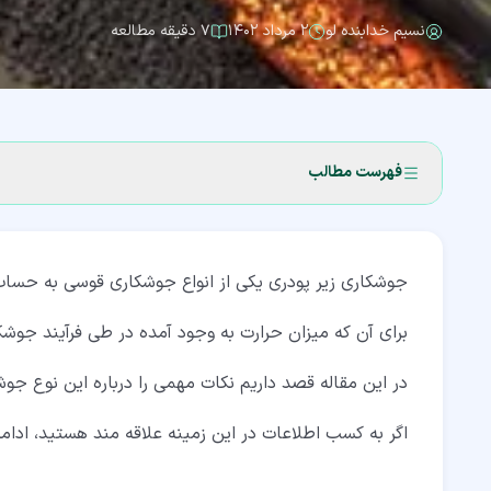
نسیم خدابنده لو
۲ مرداد ۱۴۰۲
۷ دقیقه مطالعه
فهرست مطالب
۱‏- جوشکاری زیر پودری چیست؟
جوشکاری زیر پودری یکی از انواع جوشکاری قوسی به حساب
۲‏- تاریخچه جوشکاری SAW
۳‏- روش انجام جوشکاری زیر پودری (SAW)
برای آن که میزان حرارت به وجود آمده در طی فرآیند جوشک
۴‏- ابزار موردنیاز برای جوشکاری به روش زیر پودری
در این مقاله قصد داریم نکات مهمی را درباره این نوع جوش
۴‏-‏۱‏- فلاکس
اگر به کسب اطلاعات در این زمینه علاقه مند هستید، ادام
۴‏-‏۲‏- سیم جوش