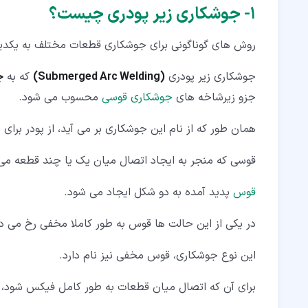
۵‏- انواع روش های جوشکاری زیر پودری
۱‏- جوشکاری زیر پودری چیست؟
۶‏- پارامترهای اصلی در جوشکاری SAW
روش های گوناگونی برای جوشکاری قطعات مختلف به یکدیگ
۷‏- مزایا و معایب جوشکاری زیر پودری
جوشکاری زیر پودری
(Submerged Arc Welding)
که به
ج
۸‏- جوشکاری زیر پودری؛ اتصالی ناگسستنی میان قطعات فلزی
جزو زیرشاخه های
جوشکاری قوسی
محسوب می شود.
همان طور که از نام این جوشکاری بر می آید، از پودر ب
قوسی که منجر به ایجاد اتصال میان یک یا چند قطعه می 
قوس
پدید آمده به دو شکل ایجاد می شود.
در یکی از این حالت ها قوس به طور کاملا مخفی رخ می د
این نوع جوشکاری، قوس مخفی نیز نام دارد.
برای آن که اتصال میان قطعات به طور کامل فیکس شود، 