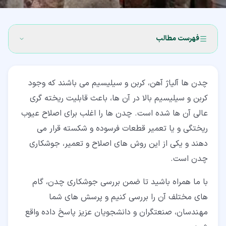
فهرست مطالب
۱‏- جوشکاری چدن چیست؟
چدن ها آلیاژ آهن، کربن و سیلیسیم می باشند که وجود
۲‏- ویژگی های جوشکاری چدن
کربن و سیلیسیم بالا در آن ها، باعث قابلیت ریخته گری
۳‏- چهار گام اساسی در جوشکاری چدن
عالی آن ها شده است. چدن ها را اغلب برای اصلاح عیوب
ریختگی و یا تعمیر قطعات فرسوده و شکسته قرار می
۳‏-‏۱‏- شناسایی آلیاژ
دهند و یکی از این روش های اصلاح و تعمیر، جوشکاری
۳‏-‏۲‏- آماده سازی سطح ریخته گری
چدن است.
۳‏-‏۳‏- حرارت و دمای جوشکاری
با ما همراه باشید تا ضمن بررسی جوشکاری چدن، گام
۳‏-‏۴‏- روش جوشکاری
های مختلف آن را بررسی کنیم و پرسش های شما
مهندسان، صنعتگران و دانشجویان عزیز پاسخ داده واقع