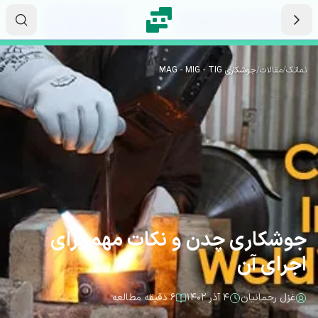
رش به محتوای اصلی
۱۴
۳۶
۴۴
ثانیه
دقیقه
ساعت
نماتک
/
مقالات
/
جوشکاری MAG - MIG - TIG
جوشکاری چدن و نکات مهم برای
اجرای آن
غزل رحمانیان
۴ آذر ۱۴۰۲
۶ دقیقه مطالعه