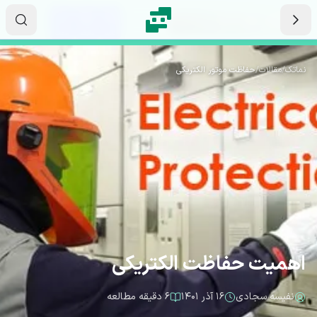
رش به محتوای اصلی
۱۱
۳۰
۱۷
ثانیه
دقیقه
ساعت
نماتک
/
مقالات
/
حفاظت موتور الکتریکی
اهمیت حفاظت الکتریکی
نفیسه سجادی
۱۶ آذر ۱۴۰۱
۶ دقیقه مطالعه