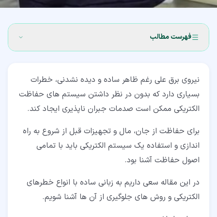
فهرست مطالب
۱‏- اهمیت حفاظت الکتریکی
نیروی برق علی رغم ظاهر ساده و دیده نشدنی، خطرات
۲‏- خطرات برق
بسیاری دارد که بدون در نظر داشتن سیستم های حفاظت
۳‏- اصول حفاظت الکتریکی
الکتریکی ممکن است صدمات جبران ناپذیری ایجاد کند.
۴‏- انواع حفاظت الکتریکی
برای حفاظت از جان، مال و تجهیزات قبل از شروع به راه
۵‏- محافظت انسان در برابر برق گرفتگی
اندازی و استفاده یک سیستم الکتریکی باید با تمامی
اصول حفاظت آشنا بود.
۶‏- حفاظت از دستگاه های الکتریکی
در این مقاله سعی داریم به زبانی ساده با انواع خطرهای
۶‏-‏۱‏- دستگاه های محافظت از مدار
الکتریکی و روش های جلوگیری از آن ها آشنا شویم.
۷‏- عایق کاری (حفاظت الکتریکی از سیم و کابل)