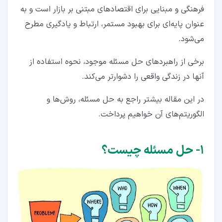
۳‏-‏۶‏- پیاده‌سازی راه‌حل
فرهنگی و مبنایی برای اقتصادهای مبتنی بر بازار است و به‌
عنوان پایه‌ای برای بهبود مستمر، ارتباط و یادگیری مطرح
۳‏-‏۷‏- ارزیابی راه‌حل
می‌شود.
۴‏- الگوهای حل مسئله
برخی از راهبردهای حل مسئله موجود، نحوه استفاده از
۴‏-‏۱‏- چرا
آنها در زندگی واقعی را دشوارتر می‌کند.
۴‏-‏۲‏- کافه جهان
در این مقاله بیشتر راجع به حل مسئله، روش‌ها و
۴‏-‏۳‏- گفتگوی کشف و اقدام (DAD)
الگوریتم‌های آن خواهیم پرداخت.
۴‏-‏۴‏- فناوری فضای باز
۴‏-‏۵‏- درخت مسئله
۱‏- حل مسئله چیست؟
۴‏-‏۶‏- تجزیه‌وتحلیل SWOT
۴‏-‏۷‏- ماتریس توافق - قطعیت
۵‏- نحوه به‌کارگیری الگوریتم‌های حل مسئله