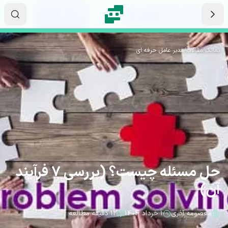
رش به محتوای اصلی
۱۰
۰۵
۵۰
ثانیه
دقیقه
ساعت
نماتک
/
مقالات
/
مدیر عامل حرفه ای
حل مسئله چیست؟ (بررسی 7 فرآیند
آن)
معصومه آذری
۱ خرداد ۱۴۰۴
۱۲ دقیقه مطالعه