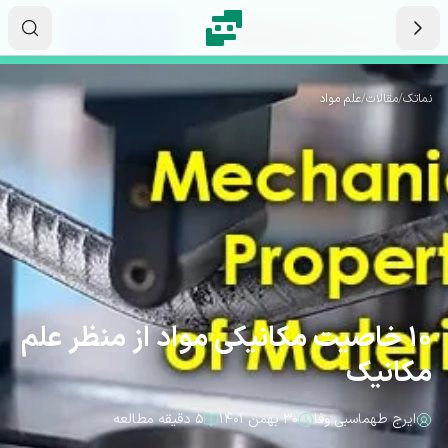
رش به محتوای اصلی
۱۵
۳۴
۴۱
ثانیه
دقیقه
ساعت
نماتک
/
مقالات
/
علم مواد
10 خاصیت مکانیکی مواد از منظر علم
مکانیک
ایرج طهماسبی وفا
۳۰ بهمن ۱۴۰۱
۵ دقیقه مطالعه