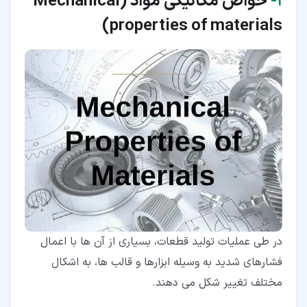
۱‏-
خواص مکانیکی مواد (
Mechanical
)
properties of materials
۲‏-‏۷‏- چکش خواری (Ductility)
۲‏-‏۸‏- خزش (Creep)
۲‏-‏۹‏- برجهندگی (Resilience)
۲‏-‏۱۰‏- خستگی در خواص مکانیکی مواد (Fatigue)
در طی عملیات تولید قطعات، بسیاری از آن ها با اعمال
فشارهای شدید به وسیله ابزارها و قالب ها، به اشکال
مختلف تغییر شکل می دهند.