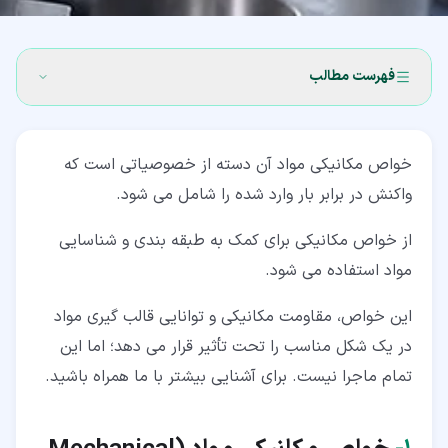
فهرست مطالب
۱‏- خواص مکانیکی مواد (Mechanical properties of
materials)
خواص مکانیکی مواد آن دسته از خصوصیاتی است که
واکنش در برابر بار وارد شده را شامل می شود.
۲‏- معرفی چند خواص معمول مکانیکی مواد
از خواص مکانیکی برای کمک به طبقه بندی و شناسایی
۲‏-‏۱‏- استحکام در خواص مکانیکی مواد (Strength)
مواد استفاده می شود.
۲‏-‏۲‏- 2-2 چقرمگی (Toughness)
این خواص، مقاومت مکانیکی و توانایی قالب گیری مواد
۲‏-‏۳‏- سختی در خواص مکانیکی مواد (Hardness)
در یک شکل مناسب را تحت تأثیر قرار می دهد؛ اما این
۲‏-‏۴‏- سختی پذیری (Hardenability)
تمام ماجرا نیست. برای آشنایی بیشتر با ما همراه باشید.
۲‏-‏۵‏- شکنندگی (Brittleness)
۲‏-‏۶‏- قابلیت تورق پذیری (Malleability)