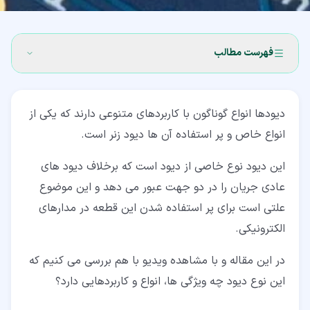
فهرست مطالب
۱‏- دیود زنر چیست؟
دیودها انواع گوناگون با کاربردهای متنوعی دارند که یکی از
۲‏- مشخصات دیود زنر
انواع خاص و پر استفاده آن ها دیود زنر است.
۲‏-‏۱‏- جدول دیود زنر
این دیود نوع خاصی از دیود است که برخلاف دیود های
۳‏- بایاس مستقیم zener
عادی جریان را در دو جهت عبور می دهد و این موضوع
۴‏- بایاس معکوس zener
علتی است برای پر استفاده شدن این قطعه در مدارهای
الکترونیکی.
۵‏- انواع دیود زنر
در این مقاله و با مشاهده ویدیو با هم بررسی می کنیم که
۶‏- کاربرد دیود زنر
این نوع دیود چه ویژگی ها، انواع و کاربردهایی دارد؟
۶‏-‏۱‏- برش دهنده شکل موج (Waveform clipper)