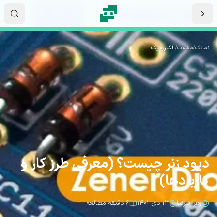
رش به محتوای اصلی
۱۵
۵۶
۱۷
ثانیه
دقیقه
ساعت
نماتک
/
مقالات
/
الکترونیک
دیود زنر چیست؟ (معرفی طرز کار و
کاربردها)
زهرا نیرنیا
۱۳ دی ۱۴۰۱
۶ دقیقه مطالعه