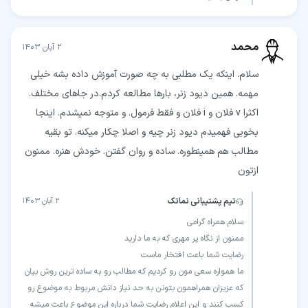
محمد
۲ آبان ۱۴۰۳
سلام. اینکه یک مطلبی به چه صورت آموزش داده بشه خیلی
مهمه. همین دیود زنر، بارها مطالعه کردم.در جاهای مختلف.
اکثرا v فلان و i فلان و فقط فرمول. و متوجه نمیشدم. اینجا
بخوبی فهمیدم دیود زنر چیه و اصلا چکار میکنه. تو بقیه
مطالب هم همینطوره. ساده و روان گفتن. خودش هنره. ممنون
ازتون
تیم پشتیبانی نماتک
۲ آبان ۱۴۰۳
ما همواره سعی مون رو کردیم که مطالب رو به ساده ترین روش بیان
که عزیزان همراهمون بتونن به حد نیاز دانش مربوط به موضوع رو
کسب کنند و این اعلام رضایت شما درباره این موضوع باعث میشه