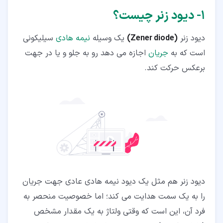
۶‏-‏۲‏- رگولاتور ولتاژ (Voltage regulator)
۱‏- دیود زنر چیست؟
۶‏-‏۳‏- شیفت دهنده ولتاژ (Voltage shifter)
دیود زنر
(Zener diode)
یک وسیله
نیمه هادی
سیلیکونی
است که به
جریان
اجازه می دهد رو به جلو و یا در جهت
برعکس حرکت کند.
دیود زنر هم مثل یک دیود نیمه هادی عادی جهت جریان
را به یک سمت هدایت می کند؛ اما خصوصیت منحصر به
فرد آن، این است که وقتی ولتاژ به یک مقدار مشخص