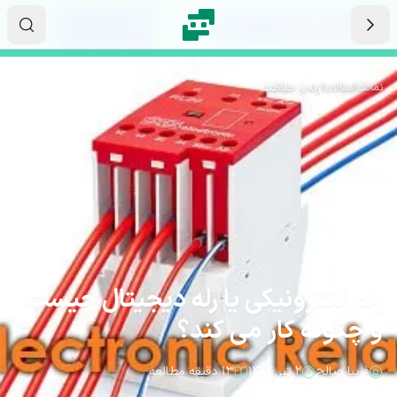
رش به محتوای اصلی
۰۱
۱۱
۳۹
ثانیه
دقیقه
ساعت
نماتک
/
مقالات
/
رله و حفاظت
رله الکترونیکی یا رله دیجیتال چیست
و چگونه کار می کند؟
فریبا صالح
۲ تیر ۱۴۰۴
۱۳ دقیقه مطالعه