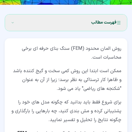
فهرست مطالب
۱‏- تعریف روش المان محدود (Finite Element Method)
روش المان محدود (FEM) سنگ بنای حرفه ای برخی
۲‏- تاریخچه روش المان محدود
محاسبات است.
۳‏- مولفه های روش المان محدود
ممکن است ابتدا این روش کمی سخت و گیج کننده باشد
۴‏- مراحل مختلف روش المان محدود
و ظاهرا کار ترسناکی به نظر برسد؛ زیرا از آن به عنوان
۴‏-‏۱‏- شکل ضعیف
"شکنجه های ریاضی" یاد می شود.
۴‏-‏۲‏- گسسته سازی
برای شروع فقط باید بدانید که چگونه مدل های خود را
پشتیبانی کرده و مش بندی کنید، چه بارهایی را بارگذاری و
چگونه نتایج را تحلیل و تفسیر نمایید.