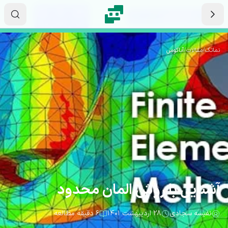
رش به محتوای اصلی
۱۵
۲۱
۵۳
ثانیه
دقیقه
ساعت
نماتک
/
مقالات
/
آباکوس
آشنایی با روش المان محدود
نفیسه سجادی
۲۸ اردیبهشت ۱۴۰۱
۶ دقیقه مطالعه