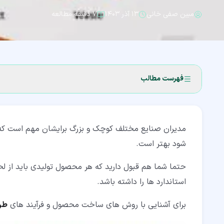
مبین صفی خانی
۱۳ آذر ۱۴۰۳
۷ دقیقه مطالعه
فهرست مطالب
۱‏- سیستم های تولید
مدیران صنایع مختلف کوچک و بزرگ برایشان مهم است که م
۱‏-‏۱‏- انواع سیستم های تولید
شود بهتر است.
۱‏-‏۲‏- سیستم های تولید مدرن
حتما شما هم قبول دارید که هر محصول تولیدی باید از لح
۲‏- روش های تولید
استاندارد ها را داشته باشد.
۲‏-‏۱‏- انواع روش های تولید
برای آشنایی با روش های ساخت محصول و فرآیند های
طر
۲‏-‏۲‏- ماشین کاری