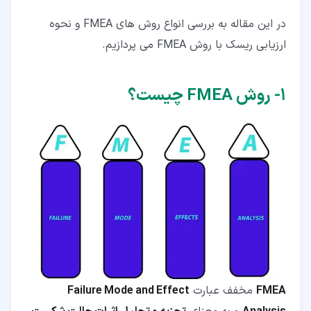
۴‏-‏۴‏- تست و کنترل از طریق روش رتبه بندی امکان
در این مقاله به بررسی انواع روش های FMEA و نحوه
تشخیص (توسعه مسیر 3)
ارزیابی ریسک با روش FMEA می پردازیم.
۴‏-‏۵‏- اقدامات اولویتی و تکلیفی
۴‏-‏۶‏- اقدامات انجام شده و بررسی طراحی
۱‏- روش FMEA چیست؟
۴‏-‏۷‏- رتبه بندی مجدد
۵‏- چه زمانی از روش FMEA استفاده می شود؟
FMEA
مخفف عبارت
Failure Mode and Effect