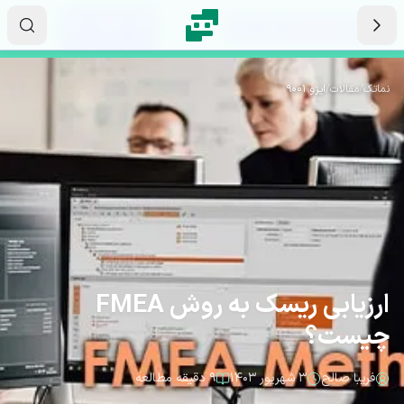
رش به محتوای اصلی
۰۸
۴۴
۱۹
ثانیه
دقیقه
ساعت
نماتک
/
مقالات
/
ایزو 9001
ارزیابی ریسک به روش FMEA
چیست؟
فریبا صالح
۳ شهریور ۱۴۰۳
۹ دقیقه مطالعه