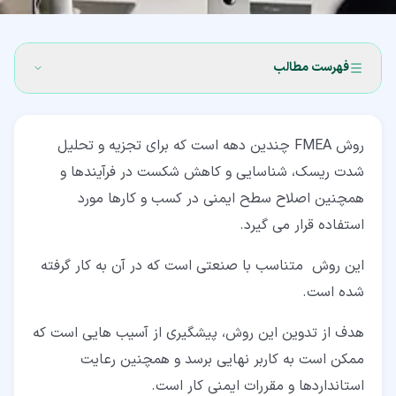
فهرست مطالب
۱‏- روش FMEA چیست؟
روش FMEA چندین دهه است که برای تجزیه و تحلیل
۲‏- انواع روش های FMEA
شدت ریسک، شناسایی و کاهش شکست در فرآیندها و
۳‏- قوانین استفاده از روش FMEA
همچنین اصلاح سطح ایمنی در کسب و کارها مورد
استفاده قرار می گیرد.
۴‏- نحوه ارزیابی ریسک به روش FMEA
۴‏-‏۱‏- روش FMEA قبل از شروع کار و جمع آوری تیم
این روش متناسب با صنعتی است که در آن به کار گرفته
شده است.
۴‏-‏۲‏- تجهیزات مورد نیاز از طریق رتبه بندی سطح شدت
(توسعه مسیر 1)
هدف از تدوین این روش، پیشگیری از آسیب هایی است که
۴‏-‏۳‏- علل بالقوه و کنترل های پیشگیرانه از طریق رتبه بندی
ممکن است به کاربر نهایی برسد و همچنین رعایت
امکان وقوع (توسعه مسیر 2)
استانداردها و مقررات ایمنی کار است.