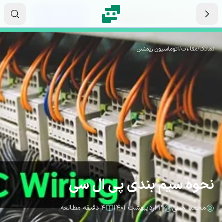
رش به محتوای اصلی
۱۲
۴۹
۲۸
ثانیه
دقیقه
ساعت
نماتک
/
مقالات
/
اتوماسیون زیمنس
نحوه سیم بندی پی ال سی
محمد امینی
۱۹ اردیبهشت ۱۴۰۱
۴ دقیقه مطالعه