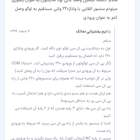
سلام .خسته نباشین واقعا عالی بود سایتتون.یه سوال:چطوری
میتونم سنسور القایی با ولتاژ220 ولتی مستقیم به لوگو وصل
کنم به عنوان ورودی
تیم پشتیبانی نماتک
۷ اسفند ۱۳۹۸
اول به دیتاشیت پی ال سی لوگو تون نگاه کنید، اگر ورودی ولتاژی
(اگر پی ال سی لوگوتون از ورودی 220 پشتیبانی کند، احتمالا COM
ولی در کل توصیه میشه که همواره برای سنسورهای 220 ولتی از رله
هم ارزان هست و هم سیم بندی راحتی داره و هم احتمال آسیب به
رله پی ال سی ها، دارای 3 پایه هستن که از 2 پایه آن استفاده می
ابتدا از سنسور به یکسر از رله پی ال سی ببرید که مربوط به ورودی
سپس از پایه NC (نرمالی کلوز) رله، یک سیم بگیرید و به ورودی پی