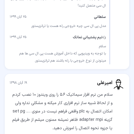
ال سی متصل کنید!
سلطانی
۲۵ آبان ۱۳۹۹
مدل پی ال سی چیه خروجی رله هست یا ترانزیستور
تیم پشتیبانی نماتک
۲۵ آبان ۱۳۹۹
با توجه به ویدیویی که داخل آموزش هست پی ال سی ها هم
میتونن از نوع خروجی با رله باشند هم ترانزیستور.
امیرعلی
۱۹ آبان ۱۳۹۸
سلام من نرم افزار سیماتیک 5.6 را روی ویندوز 10 نصب کردم
و از لحاظ شبیه ساز نرم افزاری کار میکنه و مشکلی نداره ولی
امکان اتصال به plc واقعی فراهم نیست در منوی …. set pg
گزینه adapter mpi ظاهر نمیشه ممنون میشم از طریق فیلم