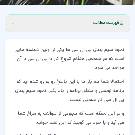
فهرست مطالب
۱‏- نحوه سیم بندی پی ال سی
نحوه سیم بندی پی ال سی ها یکی از اولین دغدغه هایی
۲‏- نحوه سیم بندی ورودی های پی ال سی
است که هر شخصی هنگام شروع کار با پی ال سی با آن
۲‏-‏۱‏- تغذیه پی ال سی
مواجه می شود.
۲‏-‏۲‏- نحوه سیم بندی ورودی COM
احتمالا شما هم بار ها با این پاسخ رو به رو شده اید که
۲‏-‏۳‏- پایه های ورودی
برنامه نویسی و منطق برنامه را یاد بگیر، نحوه سیم بندی
پی ال سی کار سختی نیست.
۳‏- نحوه اتصال سنسور به PLC
و در این لحظه است که هجومی از سوالات به سراغ شما
می آید و با خود می گویید که این نشد جواب.