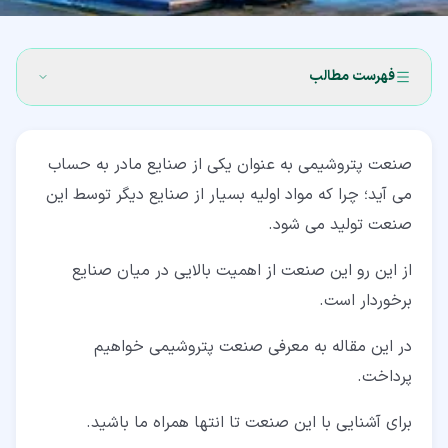
فهرست مطالب
۱‏- معرفی صنعت پتروشیمی (Petrochemical Industry)
صنعت پتروشیمی به عنوان یکی از صنایع مادر به حساب
۲‏- آشنایی با صنعت پتروشیمی
می آید؛ چرا که مواد اولیه بسیار از صنایع دیگر توسط این
۳‏- تاریخچه صنعت پتروشیمی
صنعت تولید می شود.
۴‏- مسائل زیست محیطی صنعت پتروشیمی
از این رو این صنعت از اهمیت بالایی در میان صنایع
۵‏- کارخانه های پتروشیمی
برخوردار است.
۶‏- محصولات پتروشیمی
در این مقاله به معرفی صنعت پتروشیمی خواهیم
پرداخت.
برای آشنایی با این صنعت تا انتها همراه ما باشید.