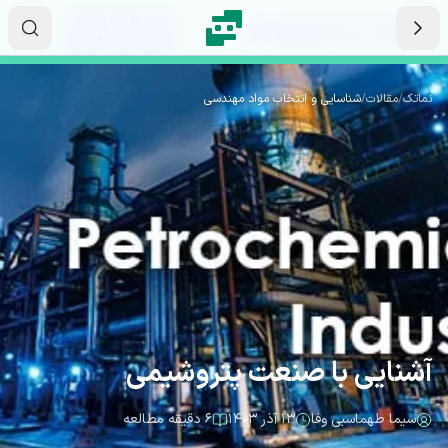
رش به محتوای اصلی
۰۱
۴۸
۴۳
ثانیه
دقیقه
ساعت
نماتک
/
مقالات
/
شناسایی و انتخاب مواد مهندسی
آشنایی با صنعت پتروشیمی
سیما طهماسبی وفا
۱۳ آذر ۱۴۰۳
۶ دقیقه مطالعه