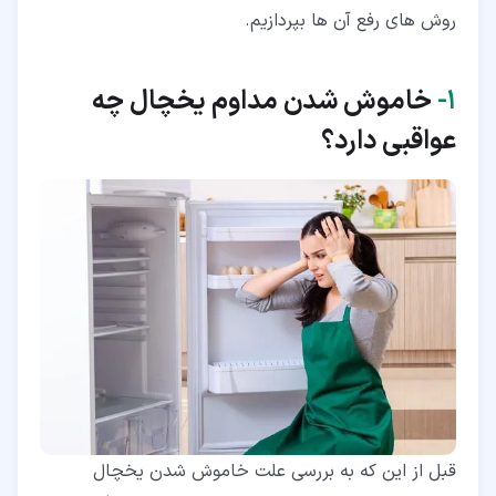
روش های رفع آن ها بپردازیم.
۲‏-‏۶‏- بررسی انسداد کندانسورها برای پیدا کردن علت خاموش
شدن یخچال
۳‏- کلام آخر
۱‏-
خاموش شدن مداوم یخچال چه
عواقبی دارد؟
قبل از این که به بررسی علت خاموش شدن یخچال