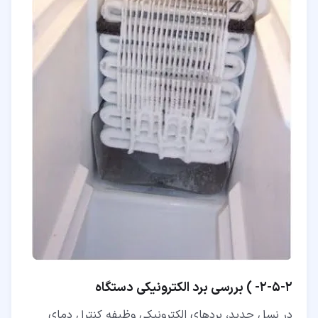
۲‏-‏۵‏-‏۲‏- ) بررسی برد الکترونیکی دستگاه‏
در نسل جدید، بردهای الکترونیکی وظیفه کنترل دمای