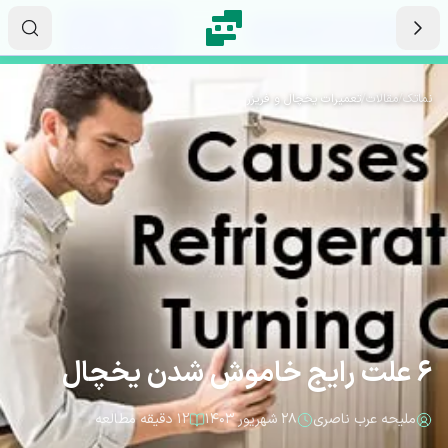
رش به محتوای اصلی
۱۰
۵۵
۴۱
ثانیه
دقیقه
ساعت
نماتک
/
مقالات
/
تعمیرات یخچال و فریزر
6 علت رایج خاموش شدن یخچال
ملیحه عرب ناصری
۲۸ شهریور ۱۴۰۳
۱۲ دقیقه مطالعه