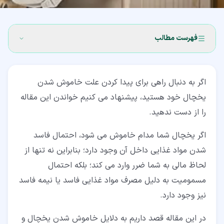
فهرست مطالب
۱‏- خاموش شدن مداوم یخچال چه عواقبی دارد؟
اگر به دنبال راهی برای پیدا کردن علت خاموش شدن
۲‏- علت های خاموش شدن یخچال و رفع آن ها
یخچال خود هستید، پیشنهاد می کنیم خواندن این مقاله
۲‏-‏۱‏- بررسی اتصال به برق و فیوزها
را از دست ندهید.
۲‏-‏۲‏- بررسی کنترل کننده های دما برای پیدا کردن علت
اگر یخچال شما مدام خاموش می شود، احتمال فاسد
خاموش شدن یخچال
شدن مواد غذایی داخل آن وجود دارد؛ بنابراین نه تنها از
۲‏-‏۳‏- بررسی تایمر برفک زدایی برای پیدا کردن علت خاموش
لحاظ مالی به شما ضرر وارد می کند؛ بلکه احتمال
شدن یخچال
مسمومیت به دلیل مصرف مواد غذایی فاسد یا نیمه فاسد
۲‏-‏۴‏- بررسی المنت، ترمودیسک و ترموفیوز
نیز وجود دارد.
۲‏-‏۵‏- بررسی برد الکترونیکی دستگاه و سنسورهای برودتی
در این مقاله قصد داریم به دلایل خاموش شدن یخچال و