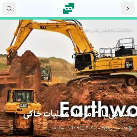
رش به محتوای اصلی
۱۷
۳۱
۴۶
ثانیه
دقیقه
ساعت
نماتک
/
مقالات
/
نظام مهندسی عمران
آشنایی با 3 مرحله عملیات خاکی
زهرا مهرابی
۴ مهر ۱۴۰۲
۷ دقیقه مطالعه