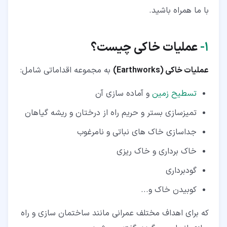
۳‏-‏۳‏- بولدوزر
با ما همراه باشید.
۳‏-‏۴‏- گریدر
۱‏-
عملیات خاکی چیست؟
۳‏-‏۵‏- اسکریپر
۳‏-‏۶‏- غلتک
عملیات خاکی (Earthworks)
به مجموعه اقداماتی شامل:
تسطیح زمین
و آماده سازی آن
تمیزسازی بستر و حریم راه از درختان و ریشه گیاهان
جداسازی خاک های نباتی و نامرغوب
خاک برداری و خاک ریزی
گودبرداری
کوبیدن خاک و...
که برای اهداف مختلف عمرانی مانند ساختمان سازی و راه