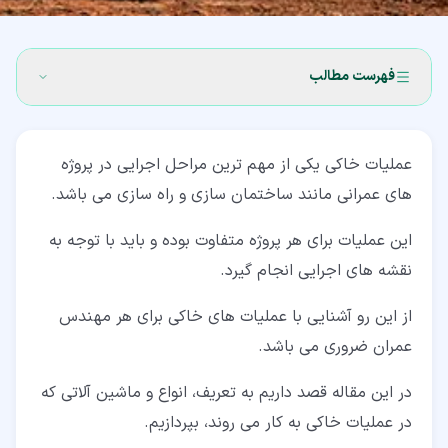
فهرست مطالب
۱‏- عملیات خاکی چیست؟
عملیات خاکی یکی از مهم ترین مراحل اجرایی در پروژه
۲‏- مراحل عملیات خاکی
های عمرانی مانند ساختمان سازی و راه سازی می باشد.
۲‏-‏۱‏- خاک برداری در عملیات خاکی
این عملیات برای هر پروژه متفاوت بوده و باید با توجه به
۲‏-‏۲‏- خاک ریزی در عملیات خاکی
نقشه های اجرایی انجام گیرد.
۲‏-‏۳‏- تراکم و تسطیح در عملیات خاکی
از این رو آشنایی با عملیات های خاکی برای هر مهندس
۳‏- انواع ماشین آلات در عملیات خاکی
عمران ضروری می باشد.
۳‏-‏۱‏- بیل مکانیکی
در این مقاله قصد داریم به تعریف، انواع و ماشین آلاتی که
۳‏-‏۲‏- لودر
در عملیات خاکی به کار می روند، بپردازیم.