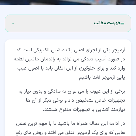
فهرست مطالب
۱‏- آرمیچر چیست؟
آرمیچر یکی از اجزای اصلی یک ماشین الکتریکی است که
۲‏- علائم خرابی آرمیچر
در صورت آسیب دیدگی می تواند به راندمان ماشین لطمه
۳‏- راه های عیب یابی آرمیچر آسیب دیده
وارد کند و برای جلوگیری از این اتفاق باید با اصول عیب
یابی آرمیچر آشنا باشیم.
۳‏-‏۱‏- استفاده از گرولر برای عیب یابی آرمیچر
۳‏-‏۲‏- بازرسی براش ها برای عیب یابی آرمیچر
برخی از این عیوب را می توان به سادگی و بدون نیاز به
تجهیزات خاص تشخیص داد و برخی دیگر از آن ها
۳‏-‏۳‏- تست مقاومت ۱۸۰ درجه برای عیب یابی آرمیچر
نیازمند آشنایی با تجهیزات متنوع هستند.
۳‏-‏۴‏- تست مقاومت میله به میله و تست مقاومت میله
کموتاتور
در ادامه این مقاله همراه ما باشید تا با مهم ترین نقص
هایی که برای یک آرمیچر اتفاق می افتد و روش های رفع
۴‏- نتیجه گیری