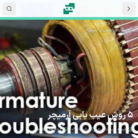
رش به محتوای اصلی
۱۳
۵۸
۲۰
ثانیه
دقیقه
ساعت
نماتک
/
مقالات
/
تعمیرات آرمیچر
5 روش عیب یابی آرمیچر
ملیحه عرب ناصری
۸ خرداد ۱۴۰۳
۶ دقیقه مطالعه