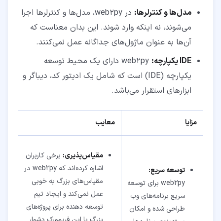
مدل‌ها و کنترلرها:
در web2py، مدل‌ها و کنترلرها اجرا
می‌شوند، نه اینکه وارد شوند. این بدان معناست که
آن‌ها به عنوان ماژول‌های جداگانه عمل نمی‌کنند.
IDE یکپارچه:
web2py دارای یک محیط توسعه
یکپارچه (IDE) است که شامل یک ادیتور کد، دیباگر و
ابزارهای استقرار می‌باشد.
مزایا
معایب
مقیاس‌پذیری:
برخی کاربران
اشاره کرده‌اند که web2py در
توسعه سریع:
مقیاس‌های بزرگ به خوبی
web2py برای توسعه
عمل نمی‌کند و ایجاد تیم
سریع برنامه‌های وب
توسعه دهنده برای پروژه‌های
طراحی شده و امکان
بزرگ با این فریمورک دشوار