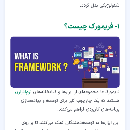
۳‏-‏۶‏- فریمورک web2py
تکنولوژیکی بدل گردد.
۳‏-‏۷‏- فریمورک TurboGears
۱‏- فریمورک چیست؟
۳‏-‏۸‏- فریمورک CherryPy
۴‏- کدام یک از فریمورک های پایتون بهتر است؟
فریمورک‌ها مجموعه‌ای از ابزارها و کتابخانه‌های
نرم‌افزاری
هستند که یک چارچوب کلی برای توسعه و پیاده‌سازی
برنامه‌های کاربردی فراهم می‌کنند.
این ابزارها به توسعه‌دهندگان کمک می‌کنند تا بر روی