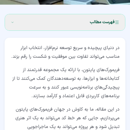
فهرست مطالب
۱‏- فریمورک چیست؟
در دنیای پیچیده و سریع توسعه نرم‌افزار، انتخاب ابزار
۲‏- انواع فریمورک‌ها
مناسب می‌تواند تفاوت بین موفقیت و شکست را رقم بزند.
۳‏- فریمورک های پایتون
فریمورک‌های پایتون، با ارائه یک مجموعه قدرتمند از
۳‏-‏۱‏- فریمورک Django
کتابخانه‌ها و ابزارها، به توسعه‌دهندگان کمک می‌کنند تا از
۳‏-‏۲‏- فریمورک Flask برای پایتون
پیچیدگی‌های برنامه‌نویسی عبور کنند و به سرعت
برنامه‌های کاربردی قابل اعتماد و کارآمد بسازند.
۳‏-‏۳‏- فریمورک Pyramid
در این مقاله، ما به کاوش در جهان فریمورک‌های پایتون
۳‏-‏۴‏- فریمورک Tornado
می‌پردازیم، جایی که هر خط کد می‌تواند به یک اثر هنری
۳‏-‏۵‏- فریمورک FastAPI
تبدیل شود و هر پروژه می‌تواند به یک ماجراجویی