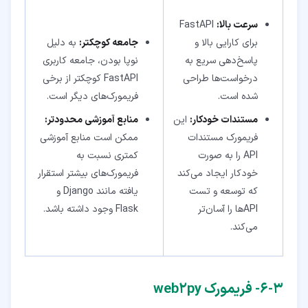
سرعت بالا:
FastAPI
برای کارایی بالا و
جامعه کوچکتر:
به دلیل
پاسخ‌دهی سریع به
نوپا بودن، جامعه کاربری
درخواست‌ها طراحی
FastAPI کوچکتر از برخی
شده است.
فریمورک‌های دیگر است.
مستندات خودکار:
این
منابع آموزشی محدودتر:
فریمورک مستندات
ممکن است منابع آموزشی
API را به صورت
کمتری نسبت به
خودکار ایجاد می‌کند
فریمورک‌های بیشتر استقرار
که توسعه و تست
یافته مانند Django و
API‌ها را آسان‌تر
Flask وجود داشته باشد.
می‌کند.
۳‏-‏۶‏- فریمورک web2py