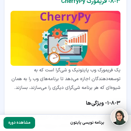
۳‏-‏۸‏- فریمورک CherryPy
یک فریمورک وب پایتونیک و شی‌گرا است که به
توسعه‌دهندگان اجازه می‌دهد تا برنامه‌های وب را به همان
شیوه‌ای که هر برنامه شی‌گرای دیگری را می‌سازند، بسازند.
۳‏-‏۸‏-‏۱‏- ویژگی‌ها
سادگی:
CherryPy به عنوان یکی از فریمورک های
برنامه نویسی پایتون
مشاهده دوره
پایتون مینیمالیستی شناخته می‌شود که به