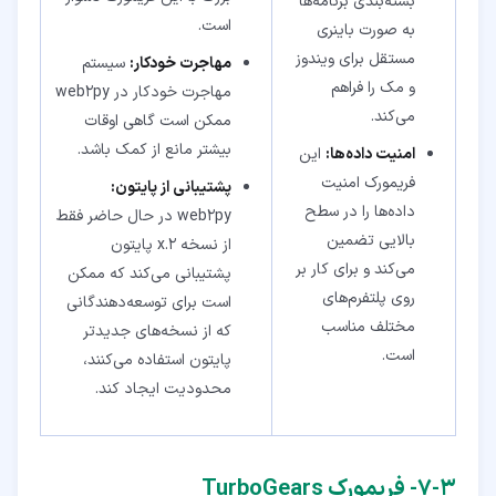
بسته‌بندی برنامه‌ها
است.
به صورت باینری
مستقل برای ویندوز
مهاجرت خودکار:
سیستم
و مک را فراهم
مهاجرت خودکار در web2py
می‌کند.
ممکن است گاهی اوقات
بیشتر مانع از کمک باشد.
امنیت داده‌ها:
این
فریمورک امنیت
پشتیبانی از پایتون:
داده‌ها را در سطح
web2py در حال حاضر فقط
بالایی تضمین
از نسخه 2.x پایتون
می‌کند و برای کار بر
پشتیبانی می‌کند که ممکن
روی پلتفرم‌های
است برای توسعه‌دهندگانی
مختلف مناسب
که از نسخه‌های جدیدتر
است.
پایتون استفاده می‌کنند،
محدودیت ایجاد کند.
۳‏-‏۷‏- فریمورک TurboGears