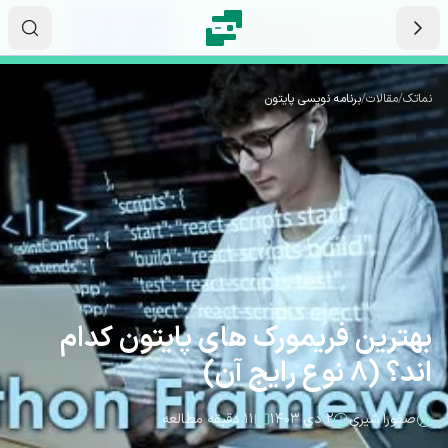
رش به محتوای اصلی
۱۵
۱۸
۰۹
ثانیه
دقیقه
ساعت
نماتک
/
مقالات
/
برنامه نویسی پایتون
بهترین فریمورک های پایتون کدام
اند؟ (8 نوع رایج آن)
صفورا شیری
۲ دی ۱۴۰۳
۱۱ دقیقه مطالعه