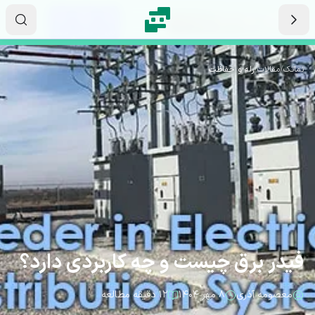
رش به محتوای اصلی
۰۲
۴۰
۱۶
ثانیه
دقیقه
ساعت
نماتک
/
مقالات
/
رله و حفاظت
فیدر برق چیست و چه کاربردی دارد؟
معصومه آذری
۸ مهر ۱۴۰۴
۱۲ دقیقه مطالعه