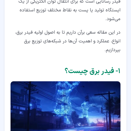
فیدر رسانایی است که برای انتقال توان الکتریکی از یک
۵‏- کاربرد فیدر برق
ایستگاه تولید یا پست به نقاط مختلف توزیع استفاده
۶‏- مزایای فیدر برق
می‌شود.
۷‏- مشکلات فیدر برق
در این مقاله سعی برآن داریم تا به اصول اولیه فیدر برق،
۸‏- اهمیت فیدر برق در سیستم‌های توزیع
انواع، عملکرد و اهمیت آن‌ها در شبکه‌های توزیع برق
بپردازیم.
۹‏- طراحی و ساخت فیدر
۱۰‏- انتخاب فیدر برق مناسب
۱‏- فیدر برق چیست؟
۱۱‏- تعمیر و نگهداری فیدرها
۱۲‏- سخن آخر