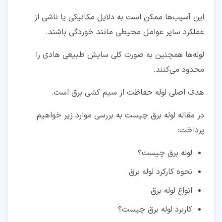
۲‏-‏۳‏- لوله فلزی متوسط
این آسیب‌ها ممکن است به دلایل مکانیکی یا ناشی از
۲‏-‏۴‏- لوله فلزی انعطاف پذیر
عملکرد سایر عوامل محیطی مانند خوردگی باشند.
۲‏-‏۵‏- فلز انعطاف پذیر و محافظ در برابر مایعات
لوله‌ها همچنین به صورت کلی سایش طبیعی هادی را
۲‏-‏۶‏- لوله‌های غیر فلزی برق
محدود می‌کنند.
۲‏-‏۷‏- لوله پی وی سی (PVC)
هدف اصلی لوله حفاظت از سیم کشی برق است.
۲‏-‏۸‏- لوله غیرفلزی NMT
در مقاله لوله برق چیست به بررسی موارد زیر خواهیم
۲‏-‏۹‏- لوله گالوانیزه سرد و گرم
پرداخت:
۲‏-‏۱۰‏- لوله پلی اتیلن
لوله برق چیست؟
۳‏- کاربرد لوله برق چیست؟
نحوه کارکرد لوله برق
۴‏- فاکتورهای انتخاب لوله برق چیست؟
انواع لوله برق
کاربرد لوله برق چیست؟