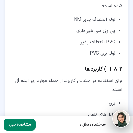
شده است:
لوله انعطاف پذیر NM
پی وی سی غیر فلزی
PVC انعطاف پذیر
لوله برق PVC
۲‏-‏۸‏-‏۱‏- ) کاربردها
برای استفاده در چندین کاربرد، از جمله موارد زیر ایده آل
است:
برق
کابل‌های تلفن
ساختمان سازی
مشاهده دوره
تهویه مطبوع