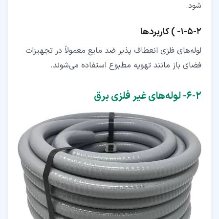
شود.
۲‏-‏۵‏-‏۱‏- ) کاربردها
لوله‌های فلزی انعطاف پذیر ضد مایع معمولاً در تجهیزات
فضای باز مانند تهویه مطبوع استفاده می‌شوند.
۲‏-‏۶‏- لوله‌های غیر فلزی برق