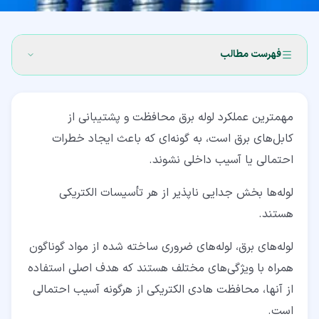
فهرست مطالب
۱‏- لوله برق چیست؟
مهمترین عملکرد لوله برق محافظت و پشتیبانی از
۱‏-‏۱‏- چه زمانی از لوله برق برای سیم کشی برق استفاده کنیم؟
کابل‌های برق است، به گونه‌ای که باعث ایجاد خطرات
۱‏-‏۲‏- چند سیم می تواند در یک لوله برق باشد؟
احتمالی یا آسیب داخلی نشوند.
۱‏-‏۳‏- نحوه خم کردن لوله برق
لوله‌ها بخش جدایی ناپذیر از هر تأسیسات الکتریکی
۱‏-‏۴‏- ساخت لوله برق
هستند.
۲‏- انواع لوله برق
لوله‌های برق، لوله‌های ضروری ساخته شده از مواد گوناگون
همراه با ویژگی‌های مختلف هستند که هدف اصلی استفاده
۲‏-‏۱‏- لوله فلزی برق
از آنها، محافظت هادی الکتریکی از هرگونه آسیب احتمالی
۲‏-‏۲‏- لوله فلزی سفت و سخت
است.