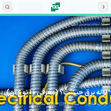
رش به محتوای اصلی
۰۸
۱۳
۰۰
ثانیه
دقیقه
ساعت
نماتک
/
مقالات
/
ساختمان سازی
لوله برق چیست؟ (معرفی 10 نوع آن)
فریبا صالح
۲۳ اسفند ۱۴۰۳
۱۴ دقیقه مطالعه