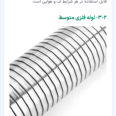
قابل استفاده در هر شرایط آب و هوایی است.
۲‏-‏۳‏- لوله فلزی متوسط