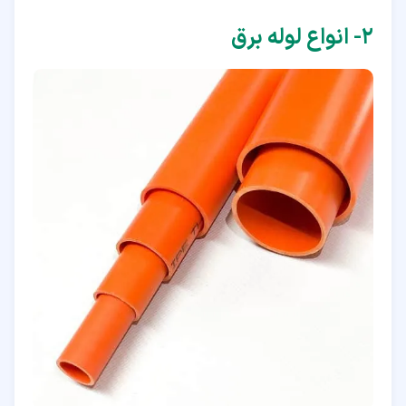
۲‏- انواع لوله برق