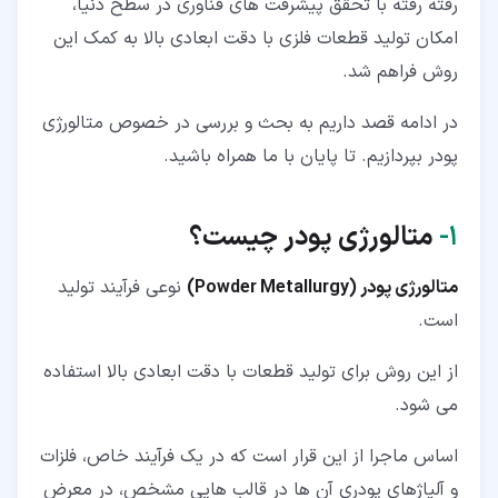
رفته رفته با تحقق پیشرفت های فناوری در سطح دنیا،
۳‏-‏۲‏- متالورژی پودر به روش قالب گیری تزریقی (Injection
امکان تولید قطعات فلزی با دقت ابعادی بالا به کمک این
Molding)
روش فراهم شد.
۳‏-‏۳‏- متالورژی پودر به روش پرس ایزواستاتیک (Isostatic
Pressing)
در ادامه قصد داریم به بحث و بررسی در خصوص متالورژی
۳‏-‏۴‏- متالورژی پودر به روش افزودن فلز (Metal Additive)
پودر بپردازیم. تا پایان با ما همراه باشید.
۴‏- کاربرد متالورژی پودر
۱‏-
متالورژی پودر چیست؟
۵‏- انواع فلزات قابل استفاده در متالورژی پودر
متالورژی پودر (
Powder Metallurgy
)
نوعی فرآیند تولید
۵‏-‏۱‏- فولاد ضد زنگ
است.
۵‏-‏۲‏- مس
از این روش برای تولید قطعات با دقت ابعادی بالا استفاده
۵‏-‏۳‏- نیکل
می شود.
۵‏-‏۴‏- آلومینیوم
اساس ماجرا از این قرار است که در یک فرآیند خاص، فلزات
۵‏-‏۵‏- آهن
و آلیاژهای پودری آن ها در قالب هایی مشخص، در معرض