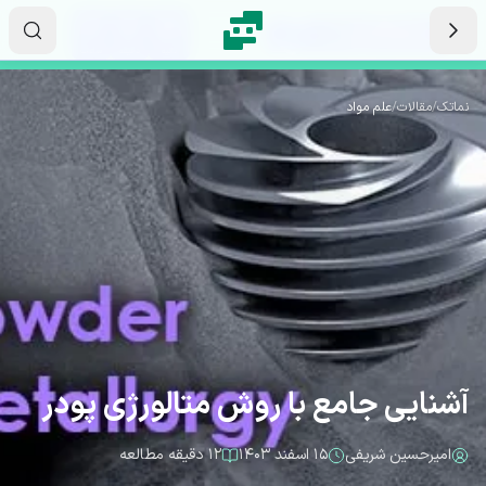
رش به محتوای اصلی
۱۶
۱۶
۵۱
ثانیه
دقیقه
ساعت
نماتک
/
مقالات
/
علم مواد
آشنایی جامع با روش متالورژی پودر
امیرحسین شریفی
۱۵ اسفند ۱۴۰۳
۱۲ دقیقه مطالعه