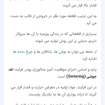
۵‏-‏۶‏- تیتانیوم
فشار بالا قرار می گیرند.
۶‏- مزایای متالورژی پودر
به این ترتیب قطعه مورد نظر در خروجی از قالب به دست
۶‏-‏۱‏- سازگاری با محیط زیست
می آید.
۶‏-‏۲‏- انعطاف پذیری
بسیاری از قطعاتی که در زندگی روزمره با آن ها سروکار
۶‏-‏۳‏- کاهش نیاز به پردازش قطعه
داریم، مبتنی بر این روش تولید می شوند.
۶‏-‏۴‏- دسترسی مناسب به مواد اولیه
از جمله می توان به
بوش ها
، یاتاقان ها و
چرخ دنده ها
اشاره کرد.
۶‏-‏۵‏- قابل استفاده برای تولید انبوه
۶‏-‏۶‏- تولید قطعات با کیفیت
پایه و اساس اجرای موفقیت آمیز متالورژی پودر، فرآیند
تف
جوشی (Sintering)
است.
۶‏-‏۷‏- همگنی شیمیایی
در این فرآیند، مواد اولیه در معرض حرارت و فشار قرار می
گیرند تا ذرات پودری آن ها به یکدیگر بچسبند.