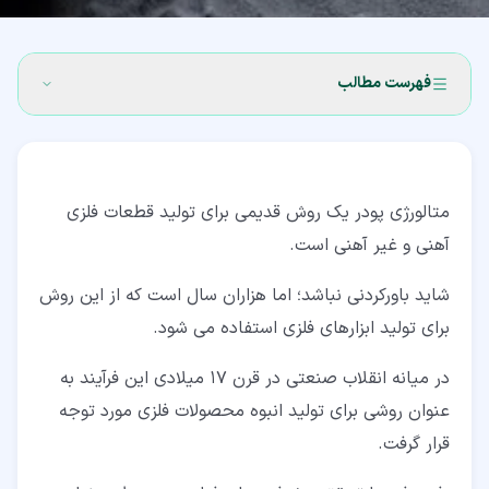
فهرست مطالب
۱‏- متالورژی پودر چیست؟
۲‏- مراحل روش متالورژی پودر
متالورژی پودر یک روش قدیمی برای تولید قطعات فلزی
۲‏-‏۱‏- آماده سازی پودر
آهنی و غیر آهنی است.
۲‏-‏۲‏- مخلوط کردن پودرها
شاید باورکردنی نباشد؛ اما هزاران سال است که از این روش
۲‏-‏۳‏- فشرده سازی پودرها
برای تولید ابزارهای فلزی استفاده می شود.
۲‏-‏۴‏- تف جوشی
در میانه انقلاب صنعتی در قرن 17 میلادی این فرآیند به
عنوان روشی برای تولید انبوه محصولات فلزی مورد توجه
۳‏- روش های متالورژی پودر
قرار گرفت.
۳‏-‏۱‏- متالورژی پودر به روش معمولی (Conventional)