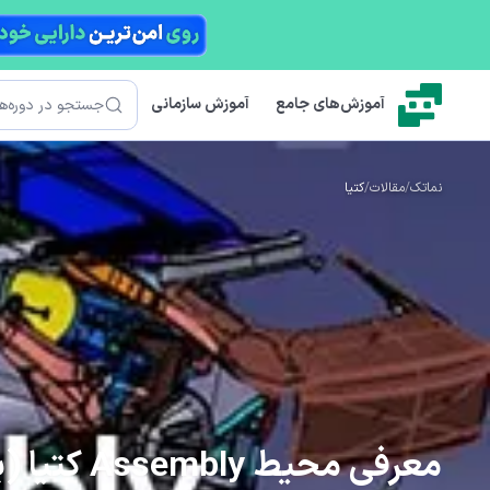
رش به محتوای اصلی
جستجو
آموزش‌های جامع
آموزش سازمانی
نماتک
/
مقالات
/
کتیا
معرفی محیط Assembly کتیا (بررسی 11 کاربری آن)