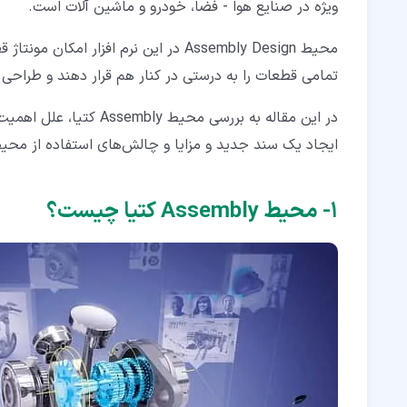
ویژه در صنایع هوا - فضا، خودرو و ماشین ‌آلات است.
۳‏-‏۲‏- تعریف روابط و محدودیت‌ها
۳‏-‏۳‏- انجام شبیه‌ سازی و تحلیل
محیط Assembly Design در این نرم‌ افز
تمامی قطعات را به درستی در کنار هم قرار دهند و طراحی
۳‏-‏۴‏- تسهیل همکاری
در این مقاله به بررسی م
۳‏-‏۵‏- ایجاد و مدیریت مونتاژها
ایجاد یک سند جدید و مزایا و چالش‌های استفاده از محیط Assembly کتیا خواهیم پردا
۳‏-‏۶‏- موقعیت‌ دهی و قیدگذاری (Constraints)
۳‏-‏۷‏- ویرایش و جایگزینی قطعات
۱‏- محیط Assembly کتیا چیست؟
۳‏-‏۸‏- مدیریت ورژن و کنترل تغییرات
۳‏-‏۹‏- ایجاد داده‌های تولیدی
۳‏-‏۱۰‏- پشتیبانی از روش‌های مختلف طراحی
۳‏-‏۱۱‏- فعال کردن نمونه ‌سازی مجازی
۴‏- کاربردهای محیط طراحی اسمبلی CATIA در صنایع مختلف