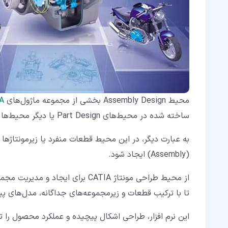
۴‏-‏۱‏- صنعت خودرو
۴‏-‏۲‏- صنعت هوا – فضا
۴‏-‏۳‏- صنایع ماشین ‌آلات و تجهیزات سنگین
۴‏-‏۴‏- صنایع الکترونیک و تجهیزات پزشکی
۵‏- قوانین ساخت یک مجموعه در محیط Assembly کتیا
محیط Assembly Design بخشی از مجموعه ماژول‌های
A
۵‏-‏۱‏- عدم وجود هیچ زیرمجموعه‌ای
ساخته شده در محیط‌های Part Design یا دیگر محیط‌ها را در قالب یک ساختار منسجم ترکیب کنند.
۵‏-‏۲‏- وجود چندین زیرمجموعه
۵‏-‏۳‏- اسمبلی‌های سطح بالا
(Assembly) ایجاد شود.
۵‏-‏۴‏- به‌ روز رسانی اسمبلی
از محیط طراحی مونتاژ CATIA برای
۶‏- ایجاد یک سند جدید مونتاژ در محیط Assembly کتیا
تا با ترکیب قطعات و زیرمجموعه‌های جداگانه، مدل‌های پی
۶‏-‏۱‏- مفهوم شناسه منحصر به ‌فرد (Unique ID)
این نرم‌ افزار، طراحی اشکال پیچیده و عملکرد محصول را ت
۶‏-‏۲‏- تعیین شناسه مونتاژ