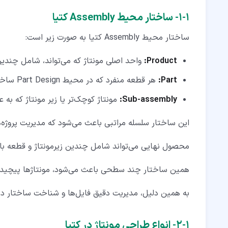
۱‏-‏۱‏- ساختار محیط Assembly کتیا
ساختار محیط Assembly کتیا به صورت زیر است:
Product:
واحد اصلی مونتاژ که می‌تواند، شامل چندین
Part:
هر قطعه منفرد که در محیط Part Design ساخته شده است.
Sub-assembly:
مونتاژ کوچک‌تر یا زیر مونتاژ که به 
این ساختار سلسله ‌مراتبی باعث می‌شود که مدیریت پروژه‌ها
محصول نهایی می‌تواند شامل چندین زیرمونتاژ و قطعه با
همین ساختار چند سطحی باعث می‌شود، مونتاژها پیچیده 
به همین دلیل، مدیریت دقیق فایل‌ها و شناخت ساختار درختی مونتاژ (Specification Tree
۱‏-‏۲‏- انواع طراحی مونتاژ در کتیا