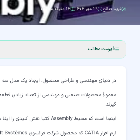
فریبا صالح
۲۹ مهر ۱۴۰۴
۱۴ دقیقه مطالعه
فهرست مطالب
۱‏- محیط Assembly کتیا چیست؟
در دنیای مهندسی و طراحی محصول، ایجاد یک مدل سه ‌ب
۱‏-‏۱‏- ساختار محیط Assembly کتیا
۱‏-‏۲‏- انواع طراحی مونتاژ در کتیا
معمولاً محصولات صنعتی و مهندسی از تعداد زیادی قطعه
گیرند.
۲‏- علل اهمیت محیط Assembly کتیا
اینجا است که محیط Assembly کتیا نقش کلیدی را ایفا می‌کند.
۳‏- کاربری محیط Assembly کتیا
۳‏-‏۱‏- ایجاد و مدیریت مجموعه‌های بزرگ