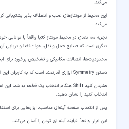
می‌کند.
۶‏-‏۳‏- وارد کردن قطعات به مونتاژ
این محیط از مونتاژهای صلب و انعطاف ‌پذیر پشتیبانی کرد
۷‏- مزایا و چالش‌های استفاده از محیطAssembly کتیا
می‌کند.
۷‏-‏۱‏- مزایای استفاده از محیط Assembly کتیا
تجربه سه‌ بعدی در محیط مونتاژ کتیا واقعاً با توانایی خو
۷‏-‏۲‏- چالش‌های استفاده از محیط Assembly کتیا
دیگری است که صنایع حمل و نقل، هوا - فضا و دریایی آن ر
محدودیت‌ها، اتصالات مکانیکی و تشخیص برخورد برای ای
دستور Symmetry ابزاری قدرتمند است که به کاربران این امکان را می‌دهد تا به سرعت نیمه دیگر یک مجموعه را مدل ‌سازی کنند.
فشردن کلید Shift هنگام انتخاب یک قطعه به 
انتخاب کنید را نشان دهید.
پس از انتخاب صفحه آینه‌ای مناسب، ابزارهایی برای استف
این ابزار واقعاً
فرآیند آینه‌ ای کردن را آسان می‌کند.