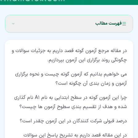
فهرست مطالب
۱‏- آزمون گوته چیست؟
در مقاله مرجع آزمون گوته قصد داریم به جزئیات سوالات و
۱‏-‏۱‏- مهارت های کسب شده در آزمون گوته در سطح A1
چگونگی روند برگزاری این آزمون بپردازیم.
۱‏-‏۲‏- کاربرد مدرک آزمون گوته در سطح A1
می خواهیم بدانیم که آزمون گوته چیست و نحوه برگزاری
۱‏-‏۳‏- درصد قبولی شرکت کنندگان و زمان مورد نیاز برای
آزمون و زمان بندی آن چگونه است؟
قبولی در آزمون A1
چرا این آزمون گوته در سطح ابتدایی به نام A1 نام گذاری
۱‏-‏۴‏- رده بندی نمرات
شده و هدف از تقسیم بندی سطوح آزمون ها چیست؟
۱‏-‏۵‏- پاسخ برگ امتحان A1
درصد قبولی شرکت کنندگان در این آزمون چقدر است؟
۲‏- بخش Horen در آزمون گوته
در این مقاله قصد داریم به تشریح پاسخ این سوالات
۲‏-‏۱‏- بخش Tile1