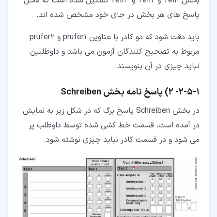
بخش Teil1 و Teil2 و Teil3 تشکیل شده است که محل
پاسخ های هر بخش در جای خود مشخص شده اند.
باید دقت شود که دو کادر با عناوین prufer1 و prufer2
مربوط به تصحیح کنندگان آزمون می باشد و داوطلبین
نباید چیزی در آن بنویسند.
۱‏-‏۵‏-‏۲‏-
2) پاسخ نامه بخش
Schreiben
در بخش Schreiben پاسخ برگ که در شکل زیر به نمایش
در آمده است، قسمت خط کشی شده توسط داوطلب پر
می شود و در قسمت کادر نباید چیزی نوشته شود.