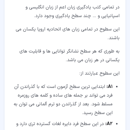
در تمامی کتب یادگیری زبان اعم از زبان انگلیسی و
۵‏-‏۲‏- بخش Tile2 آزمون Sprechen
اسپانیایی و … چند سطح یادگیری وجود دارد.
۵‏-‏۳‏- بخش Tile3 آزمون Sprechen
این سطوح در تمامی زبان های اتحادیه اروپا یکسان می
باشند.
به طوری که هر سطح نشانگر توانایی ها و قابلیت های
یکسانی در هر زبان می باشد.
این سطوح عبارتند از:
A1:
ابتدایی ترین سطح آزمون است که با گذراندن آن
فرد می تواند بر جمله های ساده و کلمه های روزمره
مسلط شود. بعد از گذراندن دو ترم آلمانی می توان به
این سطح رسید.
A2:
در این سطح فرد دایره لغات گسترده تری دارد و