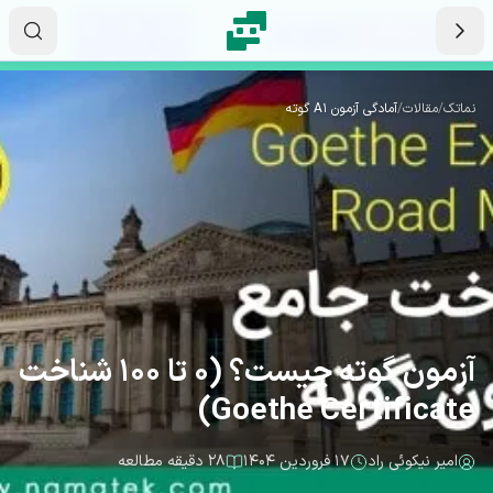
رش به محتوای اصلی
۰۸
۰۸
۳۷
ثانیه
دقیقه
ساعت
نماتک
/
مقالات
/
آمادگی آزمون A1 گوته
آزمون گوته چیست؟ (0 تا 100 شناخت
Goethe Certificate)
امیر نیکوئی راد
۱۷ فروردین ۱۴۰۴
۲۸ دقیقه مطالعه