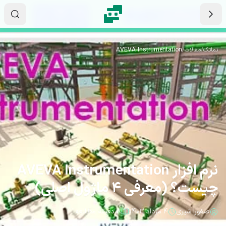
رش به محتوای اصلی
۰۱
۳۴
۴۶
ثانیه
دقیقه
ساعت
نماتک
/
مقالات
/
AVEVA Instrumentation
نرم افزار AVEVA Instrumentation
چیست؟ (معرفی 4 ماژول اصلی)
صفورا شیری
۴ مرداد ۱۴۰۳
۸ دقیقه مطالعه