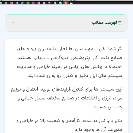
فهرست مطالب
۱‏- نرم افزار AVEVA Instrumentation چیست؟
اگر شما یکی از مهندسان، طراحان یا مدیران پروژه های
۲‏- معرفی محیط نرم افزار AVEVA Instrumentation
صنایع نفت، گاز، پتروشیمی، نیروگاهی یا دریایی هستید،
۳‏- ویژگی های نرم افزار AVEVA Instrumentation
احتمالا با چالش های زیادی در زمینه طراحی و مدیریت
سیستم های ابزار دقیق و کنترل رو به رو شده اید.
۴‏- کاربرد نرم افزار AVEVA Instrumentation در صنایع
۵‏- معرفی ماژول های مختلف نرم افزار AVEVA
این سیستم ها برای کنترل فرآیندهای تولید، انتقال و توزیع
Instrumentation
مواد، انرژی و اطلاعات در صنایع مختلف بسیار حیاتی و
حساس هستند.
۵‏-‏۱‏- ماژول Engineering Design Database (EDB)
۵‏-‏۲‏- ماژول Engineering Design Manager (EDM)
بنابراین، نیاز به دقت، کارآمدی و کیفیت بالا در طراحی و
مدیریت آن ها وجود دارد.
۵‏-‏۳‏- ماژول Engineering Design Viewer (EDV)