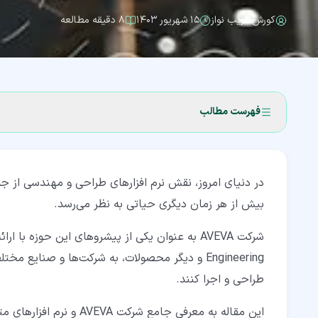
کورش غریب نواز
۱۵ شهریور ۱۴۰۳
۸ دقیقه مطالعه
فهرست مطالب
۱‏- معرفی نرم افزار AVEVA
۱‏-‏۱‏- نسخه‌ها و انواع مختلف نرم افزار AVEVA
بیش از هر زمان دیگری حیاتی به نظر می‌رسد.
۱‏-‏۲‏- ویژگی‌ها و قابلیت‌های کلی نرم افزار AVEVA
۲‏- مجموعه نرم افزارهای AVEVA
Engineering و دیگر محصولات، به شرکت‌ها و صنایع
۲‏-‏۱‏- AVEVA Everything3D (AVEVA E3D)
طراحی و اجرا کنند.
۲‏-‏۲‏- AVEVA PDMS (Plant Design Management System)
این مقاله به معرفی جامع شرکت AVEVA و نرم افزارهای متنوع آن می‌پردازد.