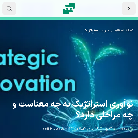
رش به محتوای اصلی
۱۳
۵۷
۱۵
ثانیه
دقیقه
ساعت
نماتک
/
مقالات
/
مدیریت استراتژیک
نوآوری استراتژیک به چه معناست و
چه مراحلی دارد؟
معصومه آذری
۲۹ مهر ۱۴۰۴
۱۳ دقیقه مطالعه