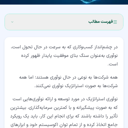
فهرست مطالب
۱‏- نوآوری استراتژیک چیست؟
در چشم‌انداز کسب‌وکاری که به‌ سرعت در حال تحول است،
۲‏- اجزای نوآوری استراتژیک
نوآوری به‌عنوان سنگ بنای موفقیت پایدار ظهور کرده
۲‏-‏۱‏- چشم‌انداز و استراتژی
است.
۲‏-‏۲‏- بینش بازار و مشتری
همه شرکت‌ها به‌ نوعی در حال نوآوری هستند؛ اما همه
۲‏-‏۳‏- ریسک‌پذیری و آزمایش
شرکت‌ها به‌ صورت استراتژیک نوآوری نمی‌کنند.
۲‏-‏۴‏- همکاری بین‌بخشی
نوآوری استراتژیک در مورد توسعه و ارائه نوآوری‌هایی است
که به صورت پیشگیرانه و با کمترین سرمایه‌گذاری، بیشترین
۲‏-‏۵‏- تخصیص منابع
تأثیر را داشته باشند که برای انجام این کار، باید یک رویکرد
۲‏-‏۶‏- مقیاس‌پذیری و اجرا
جامع اتخاذ کرده و از تمام توان اکوسیستم خود و ابزارهای