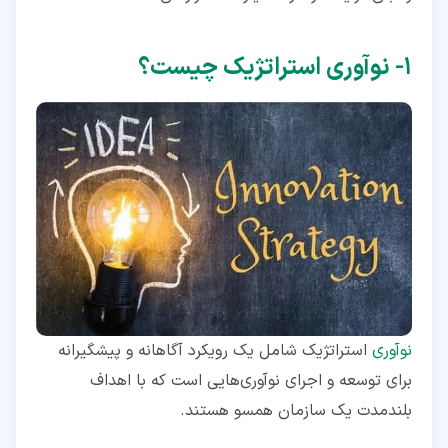
۴‏-‏۴‏- درک نیازهای مشتری خود
۴‏-‏۵‏- ارزیابی توانایی خود برای عمل
۱‏- نوآوری استراتژیک چیست؟
۴‏-‏۶‏- تبدیل ایده‌ها به تأثیرگذاری
۵‏- اهمیت مدیریت استراتژیک و نوآوری
۶‏- نتیجه‌گیری
نوآوری
استراتژیک شامل یک رویکرد آگاهانه و پیشگیرانه
برای توسعه و اجرای نوآوری‌هایی است که با اهداف
بلندمدت یک سازمان همسو هستند.