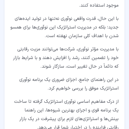
۲‏-‏۷‏- یادگیری و سازگاری مداوم
موجود استفاده کنند.
۲‏-‏۸‏- مالکیت معنوی و حفاظت
با این ‌حال، قدرت واقعی نوآوری نه‌تنها در تولید ایده‌های
۳‏- انواع نوآوری استراتژیک
جدید؛ بلکه در مدیریت استراتژیک این نوآوری‌ها برای همسو
شدن با اهداف کلی سازمان نهفته است.
۳‏-‏۱‏- نوآوری تحول‌آفرین
با مدیریت مؤثر نوآوری، شرکت‌ها می‌توانند مزیت رقابتی
۳‏-‏۲‏- نوآوری تدریجی
خود را تضمین کنند، رشد را افزایش دهند و با شرایط بازار
۳‏-‏۳‏- نوآوری رادیکال
که دائماً در حال تغییر است، سازگار شوند.
۳‏-‏۴‏- نوآوری پایدار
در این راهنمای جامع، اجزای ضروری یک برنامه نوآوری
۴‏- مراحل استراتژی نوآوری چیست؟
استراتژیک موفق را بررسی خواهیم کرد.
۴‏-‏۱‏- تولید ایده نوآوری مدیریت‌ شده
از درک مفاهیم اساسی نوآوری استراتژیک گرفته تا ساخت
۴‏-‏۲‏- ایجاد همسویی استراتژیک
یک برنامه قوی و اجرای بهترین شیوه‌ها، این راهنما
۴‏-‏۳‏- درک روندهای نوظهور صنعت
بینش‌ها و استراتژی‌های لازم برای پیشرفت در یک بازار
رقابتی فزاینده را در اختیار شما قرار می‌دهد.