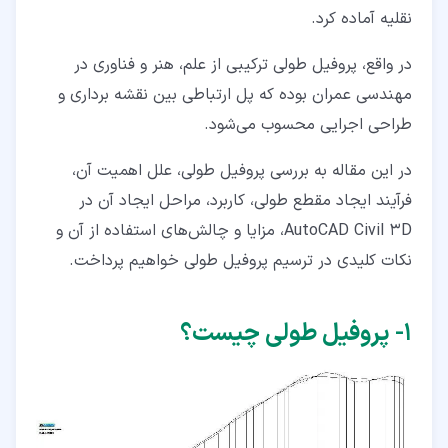
۳‏-‏۱‏- طراحی پروفیل طولی
نقلیه آماده کرد.
۴‏- کاربرد پروفیل طولی در راهسازی
در واقع، پروفیل طولی ترکیبی از علم، هنر و فناوری در
۵‏- مراحل ایجاد پروفیل طولی در AutoCAD Civil 3D
مهندسی عمران بوده که پل ارتباطی بین نقشه ‌برداری و
طراحی اجرایی محسوب می‌شود.
۵‏-‏۱‏- ایجاد سطح زمین (Surface)
در این مقاله به بررسی پروفیل طولی، علل اهمیت آن،
۵‏-‏۲‏- تعریف مسیر جاده (Alignment)
فرآیند ایجاد مقطع طولی، کاربرد، مراحل ایجاد آن در
۵‏-‏۳‏- ساخت پروفیل سطح زمین (Surface Profile)
AutoCAD Civil 3D، مزایا و چالش‌های استفاده از آن و
۵‏-‏۴‏- ایجاد نمای پروفیل (Profile View)
نکات کلیدی در ترسیم پروفیل طولی خواهیم پرداخت.
۵‏-‏۵‏- طراحی پروفیل نهایی (Design Profile)
۱‏- پروفیل طولی چیست؟
۵‏-‏۶‏- ویرایش و تنظیمات نمای پروفیل
۵‏-‏۷‏- خروجی نهایی برای نقشه اجرایی
۶‏- مزایا و چالش‌های استفاده از پروفیل طولی