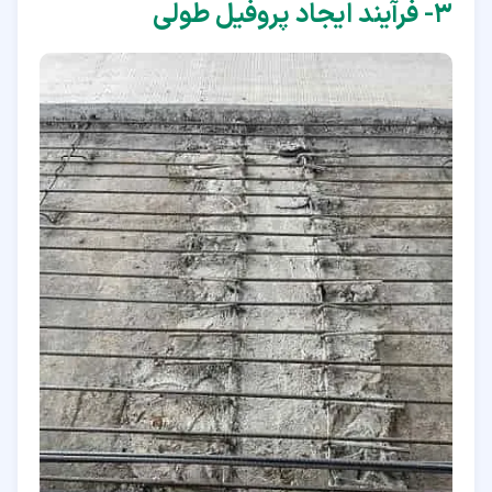
۳‏- فرآیند ایجاد پروفیل طولی