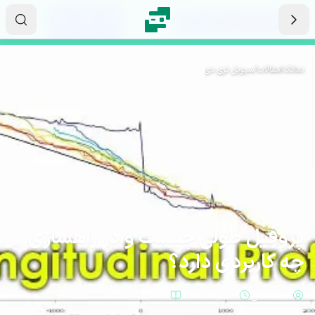
رش به محتوای اصلی
۱۵
۵۷
۴۰
ثانیه
دقیقه
ساعت
نماتک
/
مقالات
/
سیویل تری دی
پروفیل طولی چیست و در راهسازی
چه کاربردی دارد؟
فریبا صالح
۱۹ خرداد ۱۴۰۴
۱۲ دقیقه مطالعه