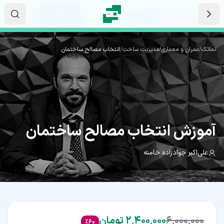
رش به محتوای اصلی
۱۱
۵۸
۱۱
ثانیه
دقیقه
ساعت
نماتک
/
عمران و معماری
/
مدیریت ساخت
/
انتخاب مصالح ساختمان
(SJM)
آموزش
انتخاب مصالح ساختمان
علی‌اکبر جوادزاده خامنه
۶٬۰۰۰٬۰۰۰
۲٬۴۰۰٬۰۰۰ تومان
%
60