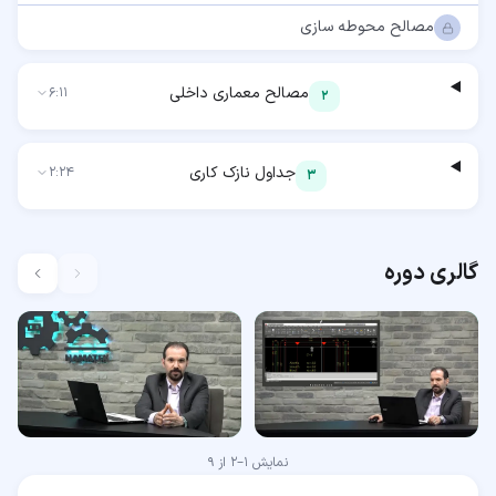
مصالح محوطه سازی
مصالح معماری داخلی
6:11
2
جداول نازک کاری
2:24
3
گالری دوره
نمایش
1
–
2
از
9