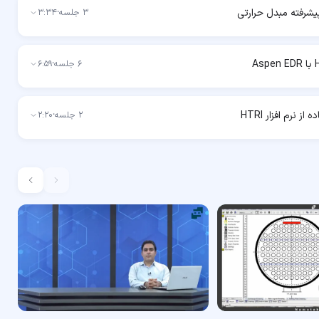
یشرفته مبدل حرارتی
3
جلسه
·
3:34
6
جلسه
·
6:59
ز نرم افزار HTRI
2
جلسه
·
2:20