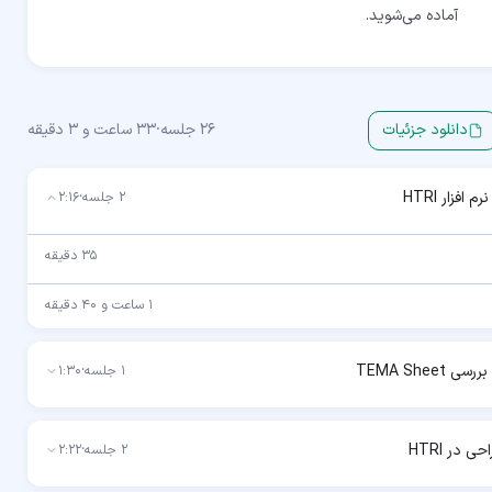
آماده می‌شوید.
دانلود جزئیات
26
جلسه
·
33 ساعت و 3 دقیقه
افزار HTRI
2
جلسه
·
2:16
35 دقیقه
1 ساعت و 40 دقیقه
TEMA She
1
جلسه
·
1:30
 در HTRI
2
جلسه
·
2:22