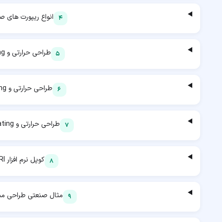
انواع ریپورت های ص
4
طراحی حرارتی و Rating مبدل BEU
5
طراحی حرارتی و Rating مبدل AES
6
طراحی حرارتی و Rating مبدل با تغییر فاز
7
کوپل نرم افزار HTRI و HYSYS
8
مثال صنعتی طراحی مبدل
9