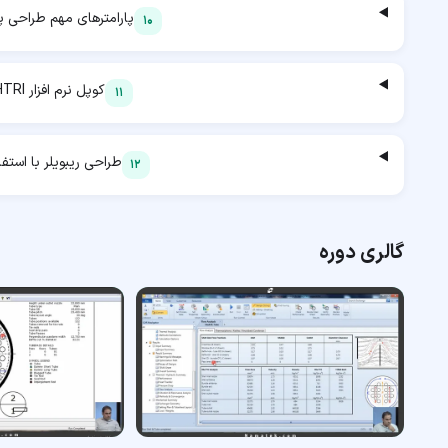
پارامترهای مهم طراحی پ
10
کوپل نرم افزار HTRI با Aspen EDR
11
طراحی ریبویلر با استفاده ا
12
گالری دوره